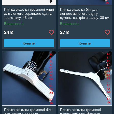
Плічка вішалки тремпелі міцні
Плічка вішалки білі для
для легкого верхнього одягу,
легкого жіночого одягу,
трикотажу, 43 см
суконь, светрів в шафу, 38 см
В наявності
В наявності
24
27
₴
₴
Купити
Купити
Плічка вішалки тремпелі білі
Плічка вішалки тремпелі
для легкого одягу та
пластикові для жіночого