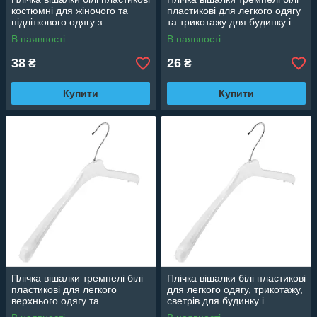
костюмні для жіночого та
пластикові для легкого одягу
підліткового одягу з
та трикотажу для будинку і
прищіпками, 35 см
магазину, 38 см
В наявності
В наявності
38
26
₴
₴
Купити
Купити
Плічка вішалки тремпелі білі
Плічка вішалки білі пластикові
пластикові для легкого
для легкого одягу, трикотажу,
верхнього одягу та
светрів для будинку і
трикотажу, 42 см
магазину, 46 см