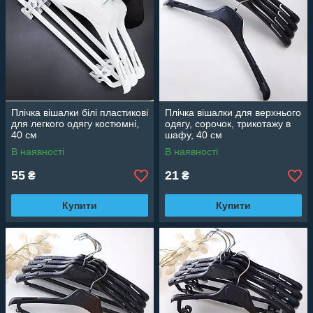
Плічка вішалки білі пластикові
Плічка вішалки для верхнього
для легкого одягу костюмні,
одягу, сорочок, трикотажу в
40 см
шафу, 40 см
В наявності
В наявності
55
21
₴
₴
Купити
Купити