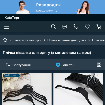
КиївТорг
Товари та послуги
Плічка вішалки для одягу
Пластик
Плічка вішалки для одягу (з металевим гачком)
Сортування
0
Фільтри
Soft touch