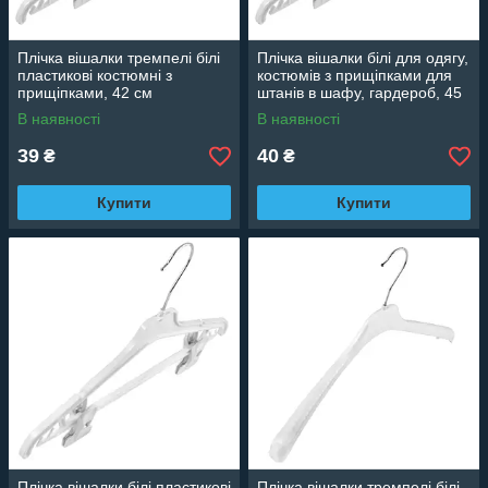
Плічка вішалки тремпелі білі
Плічка вішалки білі для одягу,
пластикові костюмні з
костюмів з прищіпками для
прищіпками, 42 см
штанів в шафу, гардероб, 45
см
В наявності
В наявності
39
40
₴
₴
Купити
Купити
Плічка вішалки білі пластикові
Плічка вішалки тремпелі білі