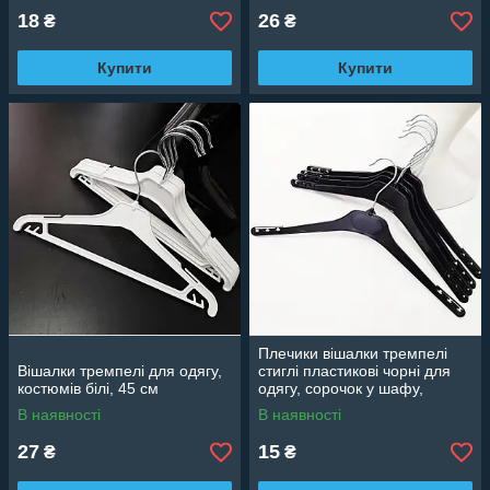
18
26
₴
₴
Купити
Купити
Плечики вішалки тремпелі
Вішалки тремпелі для одягу,
стиглі пластикові чорні для
костюмів білі, 45 см
одягу, сорочок у шафу,
магазин, 42 см
В наявності
В наявності
27
15
₴
₴