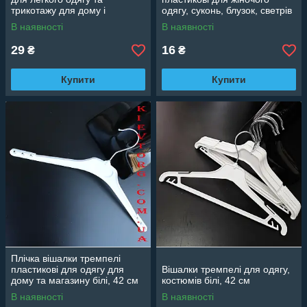
трикотажу для дому і
одягу, суконь, блузок, светрів
магазину, 43 см
білі, 38 см
В наявності
В наявності
29
16
₴
₴
Купити
Купити
Плічка вішалки тремпелі
пластикові для одягу для
Вішалки тремпелі для одягу,
дому та магазину білі, 42 см
костюмів білі, 42 см
В наявності
В наявності