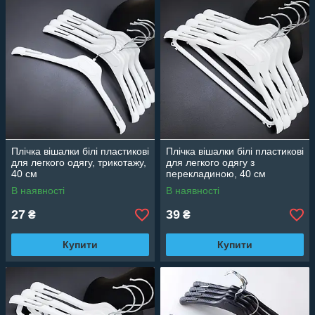
Плічка вішалки білі пластикові
Плічка вішалки білі пластикові
для легкого одягу, трикотажу,
для легкого одягу з
40 см
перекладиною, 40 см
В наявності
В наявності
27
39
₴
₴
Купити
Купити