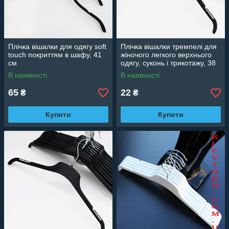
Плічка вішалки для одягу soft
Плічка вішалки тремпелі для
touch покриттям в шафу, 41
жіночого легкого верхнього
см
одягу, суконь і трикотажу, 38
см
В наявності
В наявності
65
22
₴
₴
Купити
Купити