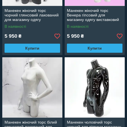
Манекен жіночий торс
Манекен жіночий торс
чорний глянсовий лакований
Венера гіпсовий для
для магазину одягу
магазину одягу виставковий
ударостійкий
В наявності
В наявності
5 950
5 950
₴
₴
Купити
Купити
Манекен жіночий торс білий
Манекен чоловічий торс
глянсовий лакований для
чорний для вітрини магазину