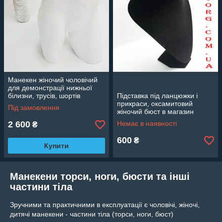
Манекен жіночий чоловічий
для демонстрації нижньої
білизни, трусів, шортів
Підставка під ланцюжки і
прикраси, оксамитовий
Під замовлення
жіночий бюст в магазин
аксесуарів
2 600
Немає в наявності
₴
600
₴
Купити
Манекени торси, ноги, бюсти та інші
частини тіла
Зручними та практичними в експлуатації є чоловічі, жіночі,
дитячі манекени - частини тіла (торси, ноги, бюст)