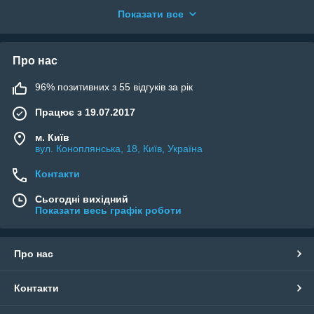
представлені в каталозі компанії «Київ Торг». Вироби
Показати все
ідеально підходять для демонстрації виробів у магазинах
практично будь-якого одягу.
Купити манекени - торси, півторси, ноги, стегна та бюст
Про нас
можна на нашому оптовому складі в Києві.
96% позитивних з 55 відгуків за рік
Працює з 19.07.2017
м. Київ
вул. Коноплянська, 18, Київ, Україна
Контакти
Сьогодні вихідний
Показати весь графік роботи
Про нас
Контакти