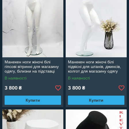
Манекен ноги жіночі білі
Манекен ноги жіночі білі
гіпсові вітринні для магазину
підвісні для штанів, джинсів,
одягу, білизни на підставці
колгот для магазину одягу
В наявності
В наявності
3 800
3 800
₴
₴
Купити
Купити