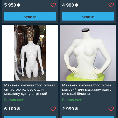
5 950
4 990
₴
₴
Купити
Купити
Манекен жіночий торс білий з
Манекен жіночий торс білий
сітчастою головою для
матовий для магазину одягу і
магазину одягу вітрінний
нижньої білизни
В наявності
В наявності
6 100
2 990
₴
₴