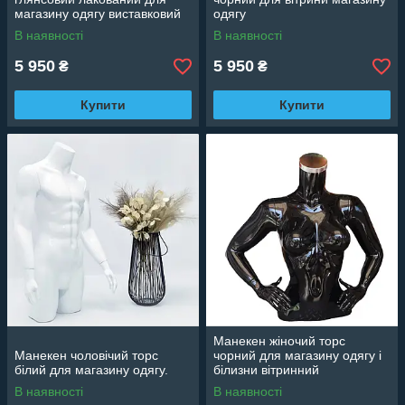
магазину одягу виставковий
одягу
В наявності
В наявності
5 950
5 950
₴
₴
Купити
Купити
Манекен жіночий торс
Манекен чоловічий торс
чорний для магазину одягу і
білий для магазину одягу.
білизни вітринний
В наявності
В наявності