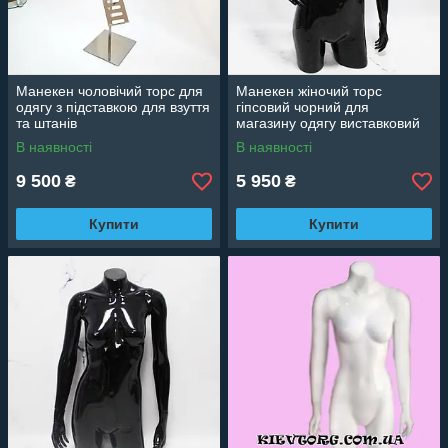
Манекен чоловічий торс для
Манекен жіночий торс
одягу з підставкою для взуття
гіпсовий чорний для
та штанів
магазину одягу виставковий
В наявності
В наявності
9 500
5 950
₴
₴
Купити
Купити