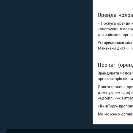
Оренда чолові
- Послуга оренди м
конструкції в повни
фотозйомок, органі
Усі примірники міс
Манекени дитячі, ч
Прокат (орен
Орендувати чоловіч
організаторів вист
Довгострокова оре
домінуючим профіл
недоцільних витрат
«КиївТорг» пропону
Ми можемо організу