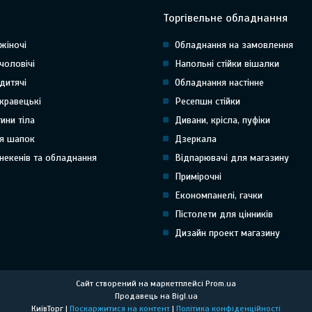
Торгівельне обладнання
жіночі
Обладнання на замовлення
чоловічі
Напольні стійки вішалки
дитячі
Обладнання настінне
кравецькі
Ресепшн стійки
тини тіла
Дивани, крісла, пуфіки
я шапок
Дзеркала
некенів та обладнання
Відпарювачі для магазину
Примірочні
Економпанелі, гачки
Пістолети для цінників
Дизайн проект магазину
Сайт створений на маркетплейсі
Prom.ua
Продавець на Bigl.ua
КиївТорг |
Поскаржитися на контент
|
Політика конфіденційності