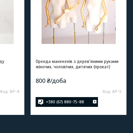
ду
Оренда манекенів з дерев'яними руками
жіночих, чоловічих, дитячих (прокат)
800 ₴/доба
АР-4
АР-5
+380 (67) 880-75-88