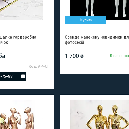
Купити
вішалка гардеробна
Оренда манекену невидимки дл
ічок
фотосесій
ба
1 700 ₴
В наявност
АР-СТ
0-75-88