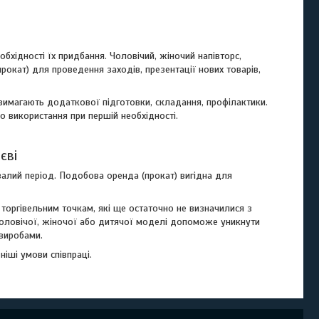
бхідності їх придбання. Чоловічий, жіночий напівторс,
(прокат) для проведення заходів, презентації нових товарів,
не вимагають додаткової підготовки, складання, профілактики.
до використання при першій необхідності.
єві
валий період. Подобова оренда (прокат) вигідна для
торгівельним точкам, які ще остаточно не визначилися з
чоловічої, жіночої або дитячої моделі допоможе уникнути
 виробами.
ніші умови співпраці.