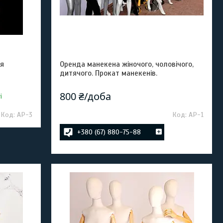
я
Оренда манекена жіночого, чоловічого,
дитячого. Прокат манекенів.
800 ₴/доба
і
АР-3
АР-1
+380 (67) 880-75-88