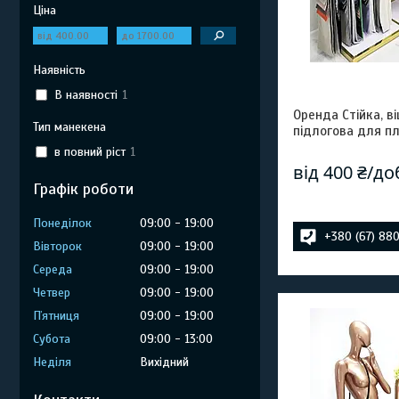
Ціна
Наявність
В наявності
1
Оренда Стійка, 
Тип манекена
підлогова для пл
в повний ріст
1
від 400 ₴/до
Графік роботи
Понеділок
09:00
19:00
+380 (67) 88
Вівторок
09:00
19:00
Середа
09:00
19:00
Четвер
09:00
19:00
Пʼятниця
09:00
19:00
Субота
09:00
13:00
Неділя
Вихідний