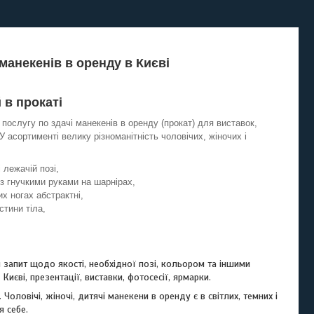
манекенів в оренду в Києві
 в прокаті
 послугу по здачі манекенів в оренду (прокат) для виставок,
У асортименті велику різноманітність чоловічих, жіночих і
і лежачій позі,
 з гнучкими руками на шарнірах,
их ногах абстрактні,
стини тіла,
 запит щодо якості, необхідної позі, кольором та іншими
иєві, презентації, виставки, фотосесії, ярмарки.
оловічі, жіночі, дитячі манекени в оренду є в світлих, темних і
я себе.