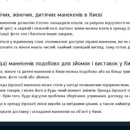
чих, жіночих, дитячих манекенів в Києві
анекенів дозволяє істотно заощадити кошти, за рахунок відсутності нео
й зріст, в сидячій і лежачій позі, вагітної жінки можна взяти в оренду 
зації фото зон і багатьох інших завдань.
тяться у відмінному стані, споживачеві доступні справні манекени, які 
оловічі та жіночі мають чистий, охайний зовнішній вигляд, тому готові 
да) манекенів подобово для зйомок і виставок у Ки
і, жіночі та дитячі манекени в Києві можна подобово або на більш три
авок, фото сесій або зйомок.
нда (прокат) манекена може стати у нагоді починаючим підприємствам, 
ем товарів, і може його в будь-який момент змінити. Оренда (прокат) 
. Крім того, буде відсутня проблема зберігання, утримання, догляду за
є в оренду (прокат) якісні вироби за вигідними цінами, а також найвигід
вати доставку і складання манекенів на об'єкті у Києві.