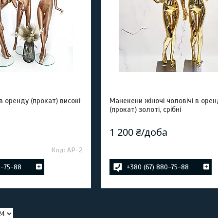
в оренду (прокат) високі
Манекени жіночі чоловічі в орен
(прокат) золоті, срібні
а
1 200 ₴/доба
АР-2
0-75-88
+380 (67) 880-75-88