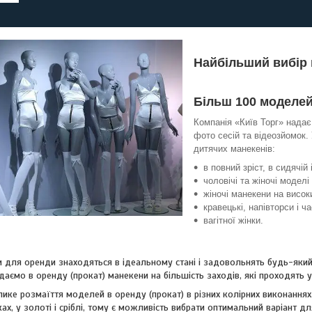
Найбільший вибір 
Більш 100 моделей
Компанія «Київ Торг» надає
фото сесій та відеозйомок. 
дитячих манекенів:
в повний зріст, в сидячій 
чоловічі та жіночі моделі
жіночі манекени на висок
кравецькі, напівторси і ча
вагітної жінки.
и для оренди знаходяться в ідеальному стані і задовольнять будь-який
аємо в оренду (прокат) манекени на більшість заходів, які проходять у К
ке розмаїття моделей в оренду (прокат) в різних колірних виконаннях. Ч
ах, у золоті і сріблі, тому є можливість вибрати оптимальний варіант дл