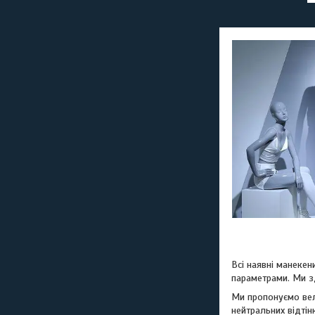
Всі наявні манекен
параметрами. Ми зд
Ми пропонуємо вели
нейтральних відтінк