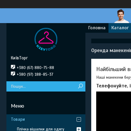
Головна
Каталог
Оренда манекені
КиївТорг
+380 (67) 880-75-88
Найбільший в
+380 (97) 188-85-37
Наші манекени беру
Телефонуйте, 
Товари
Плічка вішалки для одягу