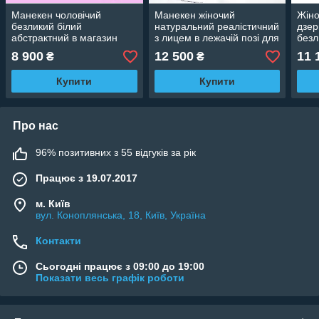
Манекен чоловічий
Манекен жіночий
Жіно
безликий білий
натуральний реалістичний
дзер
абстрактний в магазин
з лицем в лежачій позі для
безл
одягу демонстраційний
вітрини в магазин одягу
мага
8 900
12 500
11 
₴
₴
виставковий
Купити
Купити
Про нас
96% позитивних з 55 відгуків за рік
Працює з 19.07.2017
м. Київ
вул. Коноплянська, 18, Київ, Україна
Контакти
Сьогодні працює з 09:00 до 19:00
Показати весь графік роботи