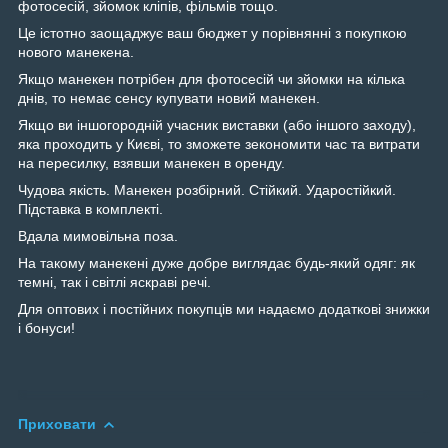
фотосесій, зйомок кліпів, фільмів тощо.
Це істотно заощаджує ваш бюджет у порівнянні з покупкою
нового манекена.
Якщо манекен потрібен для фотосесій чи зйомки на кілька
днів, то немає сенсу купувати новий манекен.
Якщо ви іншогородній учасник виставки (або іншого заходу),
яка проходить у Києві, то зможете зекономити час та витрати
на пересилку, взявши манекен в оренду.
Чудова якість. Манекен розбірний. Стійкий. Ударостійкий.
Підставка в комплекті.
Вдала мимовільна поза.
На такому манекені дуже добре виглядає будь-який одяг: як
темні, так і світлі яскраві речі.
Для оптових і постійних покупців ми надаємо додаткові знижки
і бонуси!
Приховати