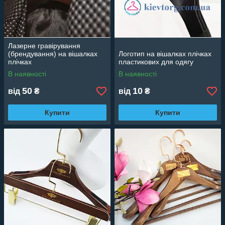
Лазерне гравірування
(брендування) на вішалках
Логотип на вішалках плічках
плічках
пластикових для одягу
В наявності
В наявності
50
10
від
₴
від
₴
Купити
Купити