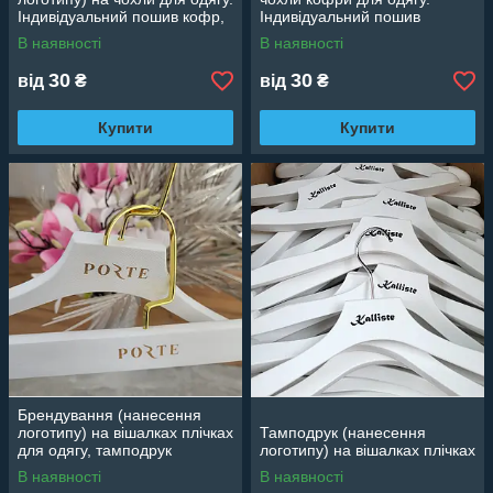
Індивідуальний пошив кофр,
Індивідуальний пошив
чохлів
В наявності
В наявності
30
30
від
₴
від
₴
Купити
Купити
Брендування (нанесення
логотипу) на вішалках плічках
Тамподрук (нанесення
для одягу, тамподрук
логотипу) на вішалках плічках
В наявності
В наявності