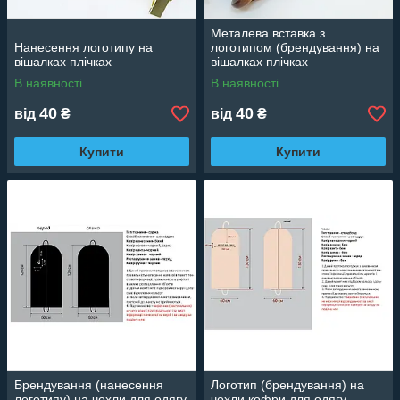
Металева вставка з
Нанесення логотипу на
логотипом (брендування) на
вішалках плічках
вішалках плічках
В наявності
В наявності
40
40
від
₴
від
₴
Купити
Купити
Брендування (нанесення
Логотип (брендування) на
логотипу) на чохли для одягу.
чохли кофри для одягу.