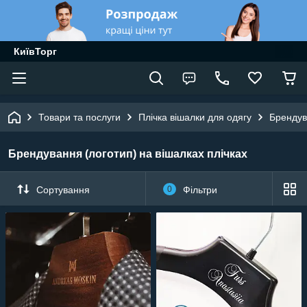
КиївТорг
Товари та послуги
Плічка вішалки для одягу
Брендув
Брендування (логотип) на вішалках плічках
Сортування
0
Фільтри