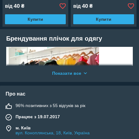
40
40
від
₴
від
₴
Купити
Купити
Брендування плічок для одягу
Показати все
Про нас
96% позитивних з 55 відгуків за рік
Працює з 19.07.2017
Підвищення впізнаваності бренду - одна
з найголовніших завдань сучасного маркетингу.
Для
м. Київ
того, щоб виділитися з тисяч брендів - виробники наносять
вул. Коноплянська, 18, Київ, Україна
свій логотип практично на всі речі, з якими контактує