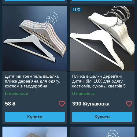
LUX
Дитячий тремпель вішалка
Плічка вішалки дерев'яні
плічка дерев'яна для одягу,
дитячі білі LUX для одягу,
костюмів гардеробна
костюмів, суконь, светрів 5
нелакована ЕКО, 31 см
шт., 30 см
В наявності
В наявності
58
390
₴
₴/упаковка
Купити
Купити