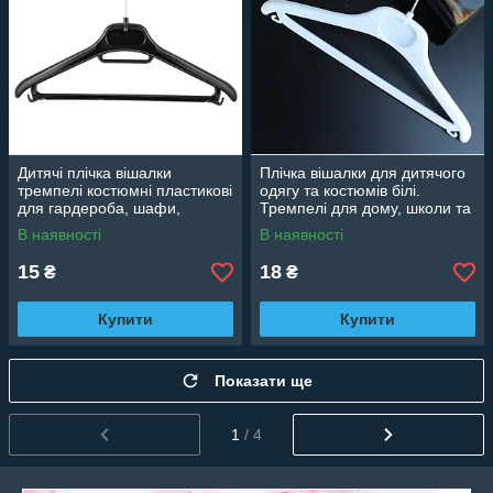
Дитячі плічка вішалки
Плічка вішалки для дитячого
тремпелі костюмні пластикові
одягу та костюмів білі.
для гардероба, шафи,
Тремпелі для дому, школи та
школи, магазину одягу, 31 см
магазину, 30 см
В наявності
В наявності
15
18
₴
₴
Купити
Купити
Показати ще
1
/ 4