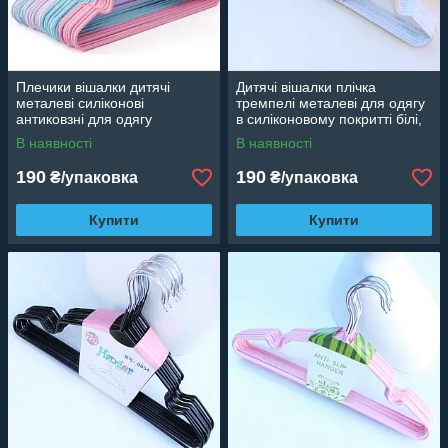
Плечики вішалки дитячі
Дитячі вішалки плічка
металеві силіконові
тремпелі металеві для одягу
антиковзні для одягу
в силіконовому покритті білі,
різнобарвні, 30 см, 10 шт.
30 см, 10 шт
В наявності
В наявності
190
190
₴/упаковка
₴/упаковка
Купити
Купити