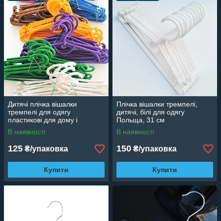
Дитячі плічка вішалки
Плічка вішалки тремпелі,
тремпелі для одягу
дитячі, білі для одягу
пластикові для дому і
Польща, 31 см
магазину кольорові, 31 см, 10
В наявності
В наявності
шт
125
150
₴/упаковка
₴/упаковка
Купити
Купити