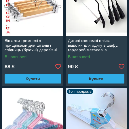
Вішалки тремпелі з
Дитячі костюмні плічка
прищіпками для штанів і
вішалки для одягу в шафу,
спідниць (брючні) дерев'яні
гардероб металеві в
для будинку і магазину, 33 см
силіконовому покритті, 33 см
В наявності
В наявності
88
90
₴
₴
Купити
Купити
Топ продажів