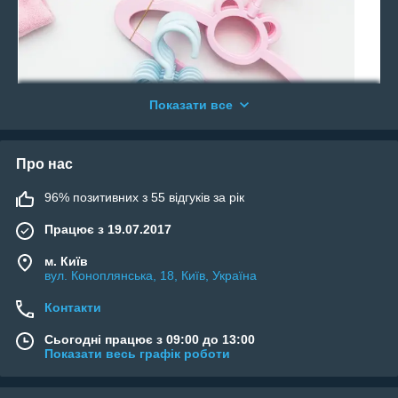
Показати все
Про нас
96% позитивних з 55 відгуків за рік
Екологічні та практичні дитячі плічка
Працює з 19.07.2017
Правильно підібрані розміри плечиків забезпечує надійну
посадку речей на конструкції:
м. Київ
вул. Коноплянська, 18, Київ, Україна
для новонароджених довжина від 20 см до 26 см;
Контакти
для дітей — довжина від 28 см до 33 см;
для підлітків — довжина від 35 див.
Сьогодні працює з 09:00 до 13:00
Показати весь графік роботи
За рахунок цього, речі завжди перебувають в гарному
стані. Асортимент виробів цієї категорії представлений
пластиковими, дерев'яними, металевими, з силіконовим