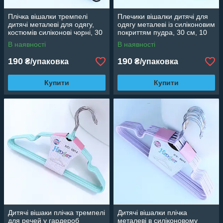
Плічка вішалки тремпелі
Плечики вішалки дитячі для
дитячі металеві для одягу,
одягу металеві із силіконовим
костюмів силіконові чорні, 30
покриттям пудра, 30 см, 10
см, 10 шт.
шт.
В наявності
В наявності
190
190
₴/упаковка
₴/упаковка
Купити
Купити
Дитячі вішаки плічка тремпелі
Дитячі вішалки плічка
для речей у гардероб
металеві в силіконовому