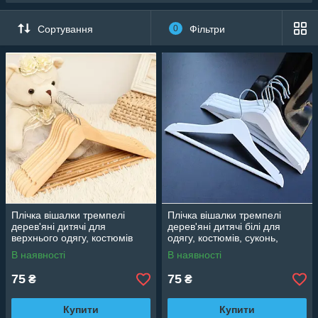
Сортування
0
Фільтри
Плічка вішалки тремпелі
Плічка вішалки тремпелі
дерев'яні дитячі для
дерев'яні дитячі білі для
верхнього одягу, костюмів
одягу, костюмів, суконь,
лаковані, 32 см LUX
светрів, 32 см
В наявності
В наявності
75
75
₴
₴
Купити
Купити