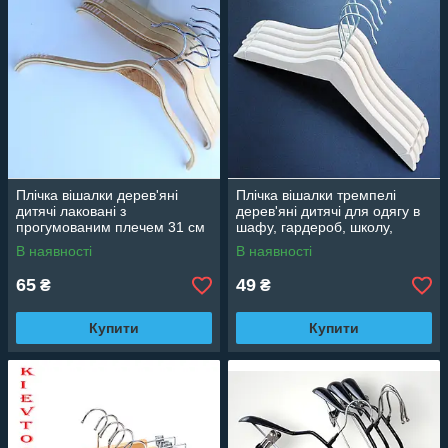
Плічка вішалки дерев'яні
Плічка вішалки тремпелі
дитячі лаковані з
дерев'яні дитячі для одягу в
прогумованим плечем 31 см
шафу, гардероб, школу,
магазин ЕКО
В наявності
В наявності
65
49
₴
₴
Купити
Купити