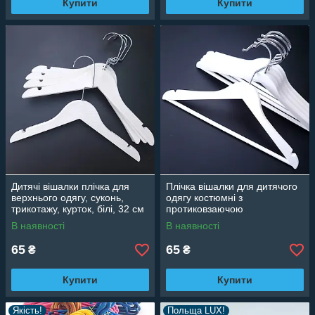
Купити
Купити
Дитячі вішалки плічка для
Плічка вішалки для дитячого
верхнього одягу, суконь,
одягу костюмні з
трикотажу, курток, білі, 32 см
протиковзаючою
перекладиною, 32 см
В наявності
В наявності
65
65
₴
₴
Купити
Купити
Якість!
Польща LUX!