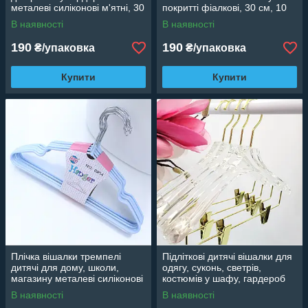
металеві силіконові м'ятні, 30
покритті фіалкові, 30 см, 10
см, 10 шт.
шт
В наявності
В наявності
190
190
₴/упаковка
₴/упаковка
Купити
Купити
Плічка вішалки тремпелі
Підліткові дитячі вішалки для
дитячі для дому, школи,
одягу, суконь, светрів,
магазину металеві силіконові
костюмів у шафу, гардероб
лавандові, 30 см, 10 шт.
прозорі, 35 см
В наявності
В наявності