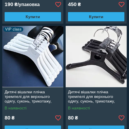
190
450
₴/упаковка
₴
Купити
Купити
VIP class
Дитячі вішалки плічка
Дитячі вішалки плічка
тремпелі для верхнього
тремпелі для верхнього
одягу, суконь, трикотажу,
одягу, суконь, трикотажу,
курток, білі Лофт, 32 см
курток, 32 см
В наявності
В наявності
80
80
₴
₴