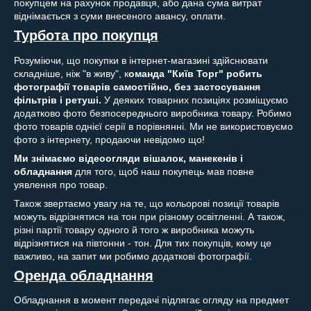
покупцем на рахунок продавця, або дана сума витрат
віднімається з суми внесеного авансу, оплати.
Турбота про покупця
Розуміючи, що покупки в інтернет-магазині здійснювати
складніше, ніж "в живу", к
оманда "Київ Торг" робить
фотографії товарів самостійно, без застосування
фільтрів і ретуші.
У деяких товарних позиціях розміщуємо
додатково фото безпосереднього виробника товару. Робимо
фото товарів однієї серії в порівнянні.
Ми не використовуємо
фото з інтернету, продаючи невідомо що!
Ми знімаємо відеоогляди вішалок, манекенів і
обладнання
для того, щоб наш покупець мав повне
уявлення про товар.
Також звертаємо увагу на те, що кольорові позиції товарів
можуть відрізнятися на тон при різному освітленні. А також,
різні партії товару одного й того ж виробника можуть
відрізнятися на півтонни - тон. Для тих покупців, кому це
важливо, на запит ми робимо додаткові фотографії.
Оренда обладнання
Обладнання в момент передачі підлягає огляду на предмет