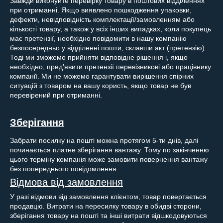
Завжди виконуйте перевірку товару в поштових відділеннях
при отриманні. Якщо виявлено пошкодження упаковки,
дефекти, невідповідність комплектації/замовленням або
кількості товару, а також у всіх інших випадках, коли покупець
має претензії, необхідно повідомити в нашу компанію
безпосередньо у відділенні пошти, склавши акт (претензію).
Тоді ми зможемо прийняти відповідне рішення і, якщо
необхідно, пред'явити претензії перевізникові або працівнику
компанії. Ми не можемо гарантувати вирішення спірних
ситуацій з товаром на вашу користь, якщо товар не був
перевірений при отриманні.
Зберігання
Забрати посилку на пошті можна протягом 5-ти днів, далі
починається платне зберігання вантажу. Тому по закінченню
цього терміну компанія може замовити повернення вантажу
без попереднього повідомлення.
Відмова від замовлення
У разі відмови від замовлення клієнтом, товар повертається
продавцю. Витрати на пересилку товару в обидві сторони,
зберігання товару на пошті та інші витрати відшкодовуються