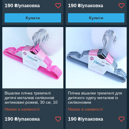
190
190
₴/упаковка
₴/упаковка
Купити
Купити
Вішалки плічка тремпелі
Плічка вішалки тремпелі для
дитячі металеві силіконові
дитячого одягу металеві із
антиковзні рожеві, 30 см, 10
силіконовим
шт.
покриттям срібло, 30 см, 10
Немає в наявності
Немає в наявності
шт.
190
190
₴/упаковка
₴/упаковка