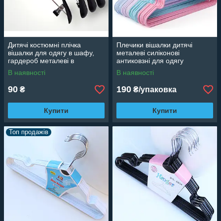
Дитячі костюмні плічка
Плечики вішалки дитячі
вішалки для одягу в шафу,
металеві силіконові
гардероб металеві в
антиковзні для одягу
силіконовому покритті, 33 см
різнобарвні, 30 см, 10 шт.
В наявності
В наявності
90
190
₴
₴/упаковка
Купити
Купити
Топ продажів