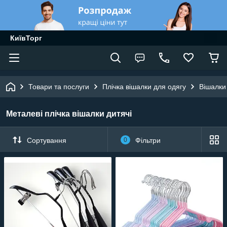
КиївТорг
Товари та послуги
Плічка вішалки для одягу
Вішалки
Металеві плічка вішалки дитячі
Сортування
0
Фільтри