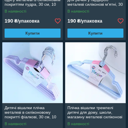
покриттям пудра, 30 см, 10
металеві силіконові м'ятні, 30
шт.
см, 10 шт.
В наявності
В наявності
190
190
₴/упаковка
₴/упаковка
Купити
Купити
Дитячі вішалки плічка
Плічка вішалки тремпелі
металеві в силіконовому
дитячі для дому, школи,
покритті фіалкові, 30 см, 10
магазину металеві силіконові
шт
лавандові, 30 см, 10 шт.
В наявності
В наявності