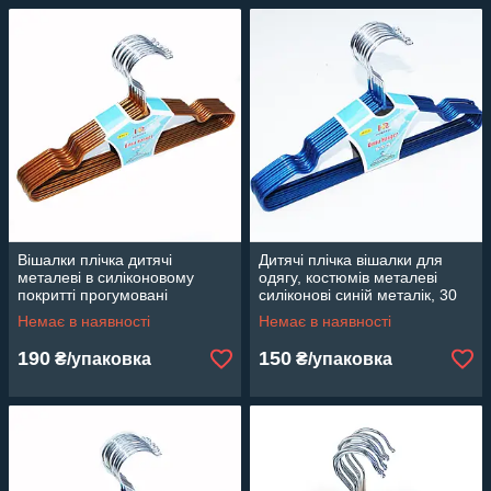
Вішалки плічка дитячі
Дитячі плічка вішалки для
металеві в силіконовому
одягу, костюмів металеві
покритті прогумовані
силіконові синій металік, 30
бронзові, 30 см, 10 шт.
см, 10 шт
Немає в наявності
Немає в наявності
190
150
₴/упаковка
₴/упаковка