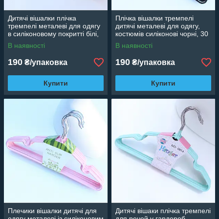
Дитячі вішалки плічка
Плічка вішалки тремпелі
тремпелі металеві для одягу
дитячі металеві для одягу,
в силіконовому покритті білі,
костюмів силіконові чорні, 30
30 см, 10 шт
см, 10 шт.
В наявності
В наявності
190
190
₴/упаковка
₴/упаковка
Купити
Купити
Плечики вішалки дитячі для
Дитячі вішаки плічка тремпелі
одягу металеві із силіконовим
для речей у гардероб