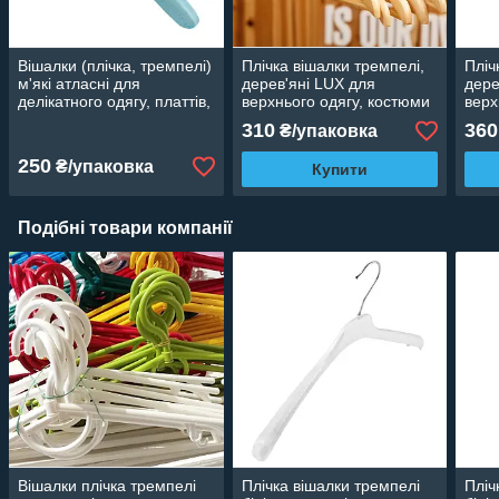
Вішалки (плічка, тремпелі)
Плічка вішалки тремпелі,
Пліч
м'які атласні для
дерев'яні LUX для
дере
делікатного одягу, платтів,
верхнього одягу, костюми
верх
блузок, халатів бірюзові, 6
лаковані 5 шт., 44 см
кост
310
360
₴/упаковка
шт.
44 с
250
₴/упаковка
Купити
Подібні товари компанії
Вішалки плічка тремпелі
Плічка вішалки тремпелі
Пліч