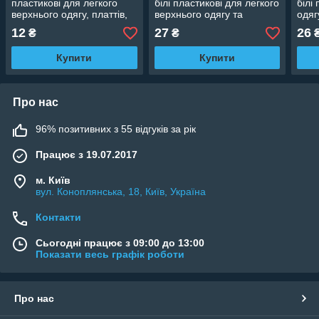
пластикові для легкого
білі пластикові для легкого
білі
верхнього одягу, платтів,
верхнього одягу та
одяг
светрів, костюмів
трикотажу, 42 см
буди
12
27
26
₴
₴
кольорові 42 см
Купити
Купити
Про нас
96% позитивних з 55 відгуків за рік
Працює з 19.07.2017
м. Київ
вул. Коноплянська, 18, Київ, Україна
Контакти
Сьогодні працює з 09:00 до 13:00
Показати весь графік роботи
Про нас