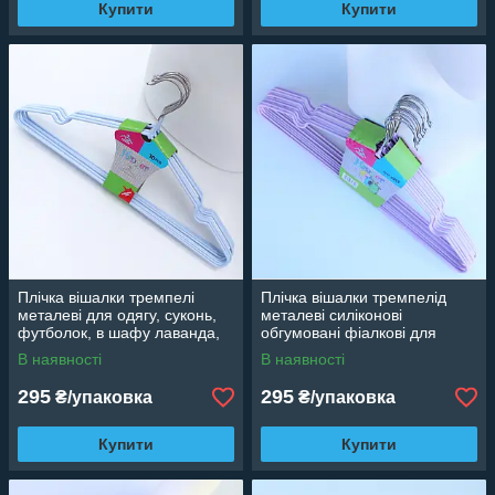
Купити
Купити
Плічка вішалки тремпелі
Плічка вішалки тремпелід
металеві для одягу, суконь,
металеві силіконові
футболок, в шафу лаванда,
обгумовані фіалкові для
40 см, 10 шт
одягу, 40 см, 10 шт
В наявності
В наявності
295
295
₴/упаковка
₴/упаковка
Купити
Купити