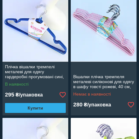
Плічка вішалки тремпелі
металеві для одягу
гардеробні прогумовані сині,
Вішалки плічка тремпеля
40 см, 10 шт
металеві силіконові для одягу
В наявності
в шафу товсті рожеві, 40 см,
10 шт.
295
Немає в наявності
₴/упаковка
280
₴/упаковка
Купити