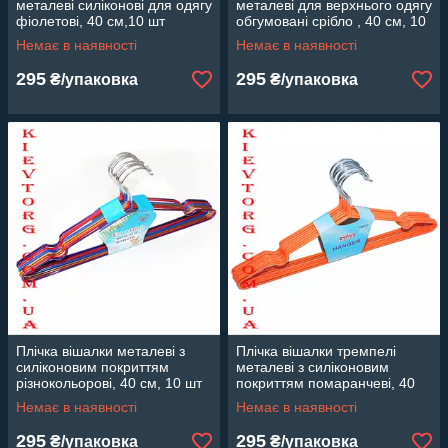
металеві силіконові для одягу
металеві для верхнього одягу
фіолетові, 40 см,10 шт
обгумовані срібло , 40 см, 10
шт
Немає в наявності
Немає в наявності
295
295
₴/упаковка
₴/упаковка
Плічка вішалки металеві з
Плічка вішалки тремпелі
силіконовим покриттям
металеві з силіконовим
різнокольорові, 40 см, 10 шт
покриттям помаранчеві, 40
см, 10 шт
Немає в наявності
Немає в наявності
295
295
₴/упаковка
₴/упаковка