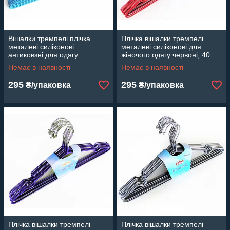
Вішалки тремпелі плічка
Плічка вішалки тремпелі
металеві силіконові
металеві силіконові для
антиковзні для одягу
жіночого одягу червоні, 40
блакитні, 40 см, 10 шт.
см,10 шт
Немає в наявності
Немає в наявності
295
295
₴/упаковка
₴/упаковка
Плічка вішалки тремпелі
Плічка вішалки тремпелі