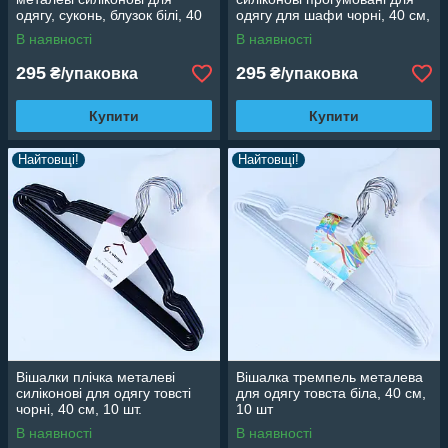
одягу, суконь, блузок білі, 40
одягу для шафи чорні, 40 см,
см, 10 шт
10 шт
В наявності
В наявності
295
295
₴/упаковка
₴/упаковка
Купити
Купити
Найтовщі!
Найтовщі!
Вішалки плічка металеві
Вішалка тремпель металева
силіконові для одягу товсті
для одягу товста біла, 40 см,
чорні, 40 см, 10 шт.
10 шт
В наявності
В наявності