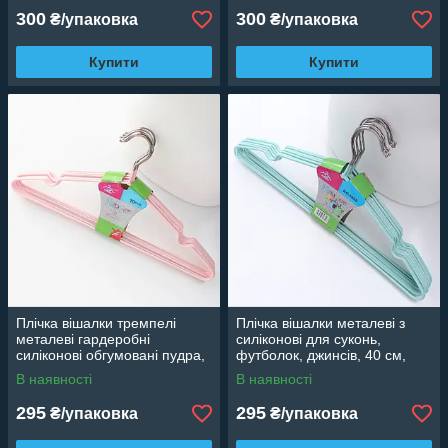
300
300
₴/упаковка
₴/упаковка
Купити
Купити
Плічка вішалки тремпелі
Плічка вішалки металеві з
металеві гардеробні
силіконові для суконь,
силіконові обгумовані пудра,
футболок, джинсів, 40 см,
40 см, 10 шт
м'ята, 10 шт
В наявності
В наявності
295
295
₴/упаковка
₴/упаковка