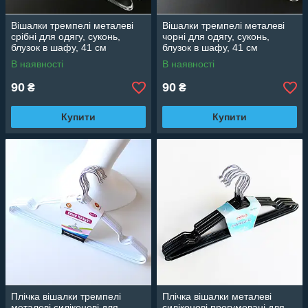
Вішалки тремпелі металеві
Вішалки тремпелі металеві
срібні для одягу, суконь,
чорні для одягу, суконь,
блузок в шафу, 41 см
блузок в шафу, 41 см
В наявності
В наявності
90
90
₴
₴
Купити
Купити
Плічка вішалки тремпелі
Плічка вішалки металеві
металеві силіконові для
силіконові прогумовані для