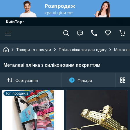
КиївТорг
Товари та послуги
Плічка вішалки для одягу
Металев
Металеві плічка з силіконовим покриттям
Сортування
0
Фільтри
Топ продажів