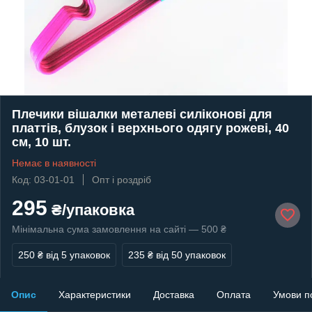
Плечики вішалки металеві силіконові для
платтів, блузок і верхнього одягу рожеві, 40
см, 10 шт.
Немає в наявності
Код: 03-01-01
Опт і роздріб
295
₴/упаковка
Мінімальна сума замовлення на сайті — 500 ₴
250 ₴
від 5 упаковок
235 ₴
від 50 упаковок
Опис
Характеристики
Доставка
Оплата
Умови п