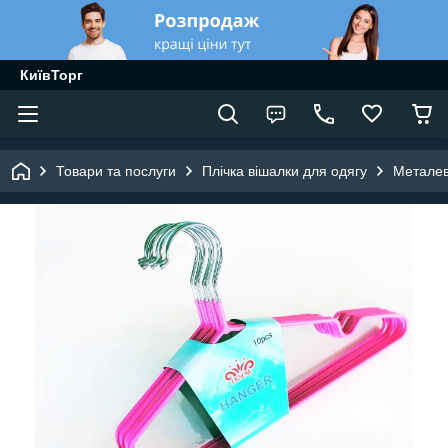
КиївТорг
Товари та послуги
Плічка вішалки для одягу
Металев