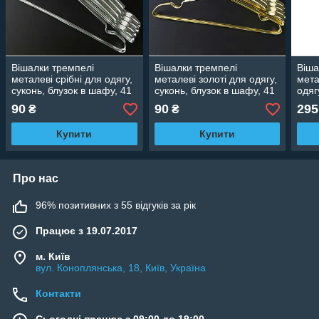
Вішалки тремпелі
Вішалки тремпелі
Віша
металеві срібні для одягу,
металеві золоті для одягу,
мета
суконь, блузок в шафу, 41
суконь, блузок в шафу, 41
одяг
см
см
40 с
90
90
295
₴
₴
Купити
Купити
Про нас
96% позитивних з 55 відгуків за рік
Працює з 19.07.2017
м. Київ
вул. Коноплянська, 18, Київ, Україна
Контакти