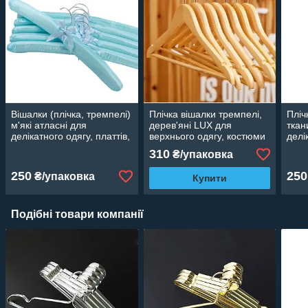
Вішалки (плічка, тремпелі)
Плічка вішалки тремпелі,
Пліч
м'які атласні для
дерев'яні LUX для
ткан
делікатного одягу, платтів,
верхнього одягу, костюми
делі
блузок, халатів бірюзові, 6
лаковані 5 шт., 44 см
блуз
310
₴/упаковка
шт.
250
250
₴/упаковка
Купити
Подібні товари компанії