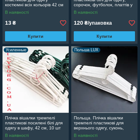
костюмні всіх кольорів 42 см
сорочок, футболок, платтів у
шафу, 42 см, 10 шт.
В наявності
В наявності
13
120
₴
₴/упаковка
Купити
Купити
Усиленные
Польша LUX
Плічка вішалки тремпелі
Польща. Плічка вішалки
пластикові посилені білі для
тремпелі пластикові для
одягу в шафу, 42 см, 10 шт
верхнього одягу, суконь,
костюмів білі, 40 см, 10 шт
В наявності
В наявності