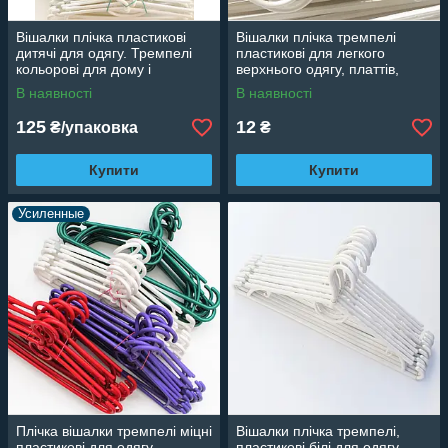
Вішалки плічка пластикові
Вішалки плічка тремпелі
дитячі для одягу. Тремпелі
пластикові для легкого
кольорові для дому і
верхнього одягу, платтів,
магазину, 31 см
светрів, костюмів кольорові
В наявності
В наявності
42 см
125
12
₴/упаковка
₴
Купити
Купити
Усиленные
Плічка вішалки тремпелі міцні
Вішалки плічка тремпелі,
пластикові для одягу
пластикові білі для одягу,