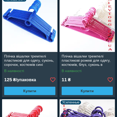
Плічка вішалки тремпелі
Плічка вішалки тремпелі
пластикові для одягу, суконь,
пластикові рожеві для одягу,
сорочок, костюмів сині
костюмів, блуз, суконь в
(Польща), 40 см, 10 шт
шафу, 42 см
В наявності
В наявності
125
11
₴/упаковка
₴
Купити
Купити
Усиленные