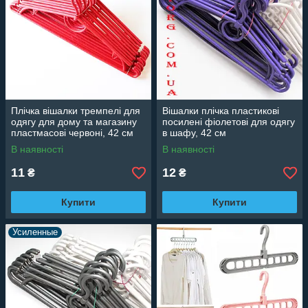
Плічка вішалки тремпелі для
Вішалки плічка пластикові
одягу для дому та магазину
посилені фіолетові для одягу
пластмасові червоні, 42 см
в шафу, 42 см
В наявності
В наявності
11
12
₴
₴
Купити
Купити
Усиленные