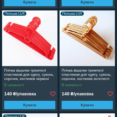
Купити
Купити
Польша LUX
Польша LUX
Плічка вішалки тремпелі
Плічка вішалки тремпелі
пластикові для одягу, суконь,
пластикові для одягу, суконь,
сорочок, костюмів червоні
сорочок, костюмів золотисті
(Польща), 40 см, 10 шт
(Польща), 40 см, 10 шт
В наявності
В наявності
140
140
₴/упаковка
₴/упаковка
Купити
Купити
Польша LUX