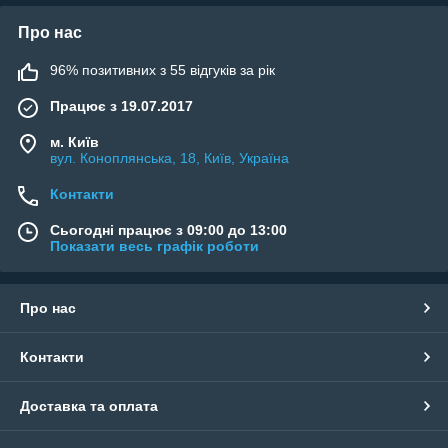
Про нас
96% позитивних з 55 відгуків за рік
Працює з 19.07.2017
м. Київ
вул. Коноплянська, 18, Київ, Україна
Контакти
Сьогодні працює з 09:00 до 13:00
Показати весь графік роботи
Яскраві і практичні плічка
Недорогими та практичними аксесуарами для одягу є
Про нас
пластикові вішалки із пластиковим крючком. Прості, а
також посилені плічка володіють чудовими
Контакти
експлуатаційними характеристиками, будучи ідеальним
рішенням для побутової сфери, а також для торгівлі,
ательє та хімчисток.
Доставка та оплата
Для виробництва представлених моделей вішалок для
одягу застосовуються екологічно чисті матеріали, за