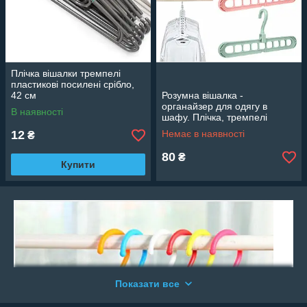
Плічка вішалки тремпелі
пластикові посилені срібло,
42 см
Розумна вішалка -
органайзер для одягу в
В наявності
шафу. Плічка, тремпелі
багатофункціональні
12
Немає в наявності
₴
багатоярусні вертикальні
80
₴
Купити
Показати все