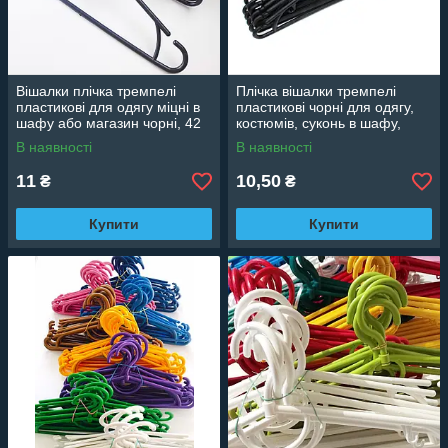
Вішалки плічка тремпелі
Плічка вішалки тремпелі
пластикові для одягу міцні в
пластикові чорні для одягу,
шафу або магазин чорні, 42
костюмів, суконь в шафу,
см
гардероб, 42 см
В наявності
В наявності
11
10,50
₴
₴
Купити
Купити