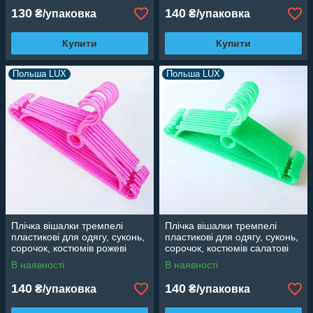
130
140
₴/упаковка
₴/упаковка
Купити
Купити
Польша LUX
Польша LUX
Плічка вішалки тремпелі
Плічка вішалки тремпелі
пластикові для одягу, суконь,
пластикові для одягу, суконь,
сорочок, костюмів рожеві
сорочок, костюмів салатові
(Польща), 40 см, 10 шт
(Польща), 40 см, 10 шт
В наявності
В наявності
140
140
₴/упаковка
₴/упаковка