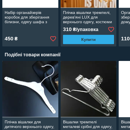
Набір органайзерів
Плічка вішалки тремпелі,
Орга
коробок для зберігання
дерев'яні LUX для
збер
білизни, одягу шафа з
верхнього одягу, костюми
дом
кришкою, зелений (3 шт.)
лаковані 5 шт., 44 см
310
₴/упаковка
450
110
₴
Купити
Подібні товари компанії
Плічка вішалки для
Вішалки тремпелі
Віша
дитячого верхнього одягу,
металеві срібні для одягу,
мета