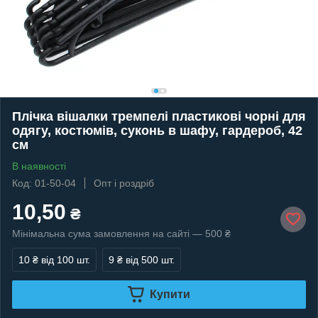
Плічка вішалки тремпелі пластикові чорні для
одягу, костюмів, суконь в шафу, гардероб, 42
см
В наявності
Код: 01-50-04
Опт і роздріб
10,50
₴
Мінімальна сума замовлення на сайті — 500 ₴
10 ₴
від 100 шт.
9 ₴
від 500 шт.
Купити