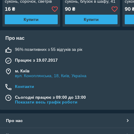
суконь, сорочок, светрів
суконь, блузок в шафу, 41
суко
білі. Тремпель в шафу,
см
см
16
90
90
₴
₴
гардероб, 30 см
Купити
Купити
Про нас
96% позитивних з 55 відгуків за рік
Працює з 19.07.2017
м. Київ
вул. Коноплянська, 18, Київ, Україна
Контакти
Сьогодні працює з 09:00 до 13:00
Показати весь графік роботи
Про нас