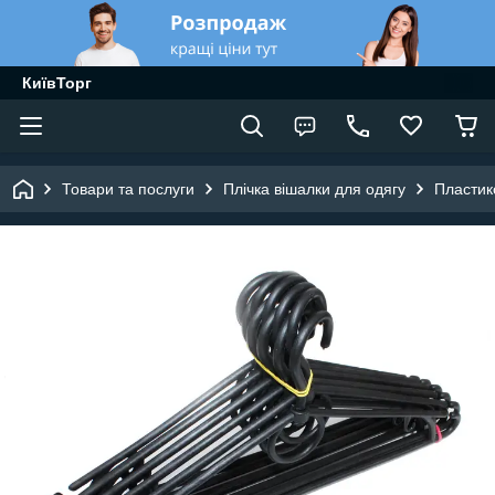
КиївТорг
Товари та послуги
Плічка вішалки для одягу
Пластик