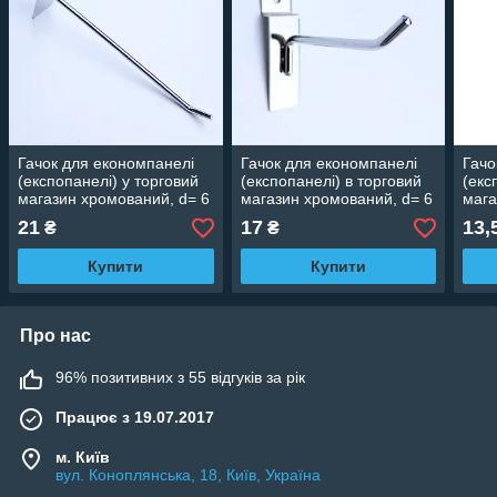
Гачок для економпанелі
Гачок для економпанелі
Гачо
(експопанелі) у торговий
(експопанелі) в торговий
(екс
магазин хромований, d= 6
магазин хромований, d= 6
мага
мм, 20 см
мм, 5 см
мм, 
21
17
13,
₴
₴
Купити
Купити
Про нас
96% позитивних з 55 відгуків за рік
Працює з 19.07.2017
м. Київ
вул. Коноплянська, 18, Київ, Україна