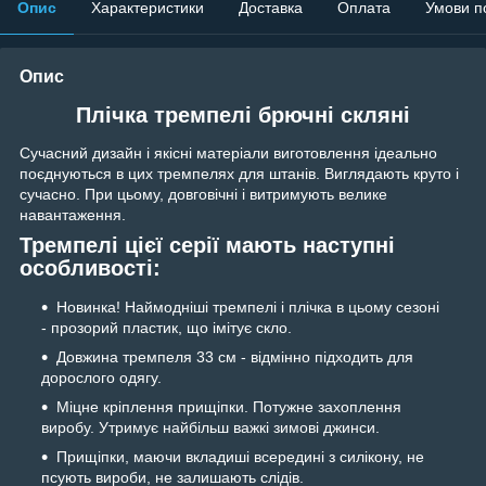
Опис
Характеристики
Доставка
Оплата
Умови п
Опис
Плічка тремпелі брючні скляні
Сучасний дизайн і якісні матеріали виготовлення ідеально
поєднуються в цих тремпелях для штанів. Виглядають круто і
сучасно. При цьому, довговічні і витримують велике
навантаження.
Тремпелі цієї серії мають наступні
особливості:
Новинка! Наймодніші тремпелі і плічка в цьому сезоні
- прозорий пластик, що імітує скло.
Довжина тремпеля 33 см - відмінно підходить для
дорослого одягу.
Міцне кріплення прищіпки. Потужне захоплення
виробу. Утримує найбільш важкі зимові джинси.
Прищіпки, маючи вкладиші всередині з силікону, не
псують вироби, не залишають слідів.