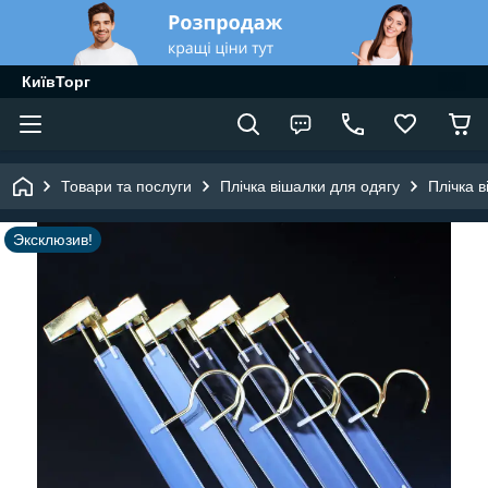
КиївТорг
Товари та послуги
Плічка вішалки для одягу
Плічка в
Эксклюзив!