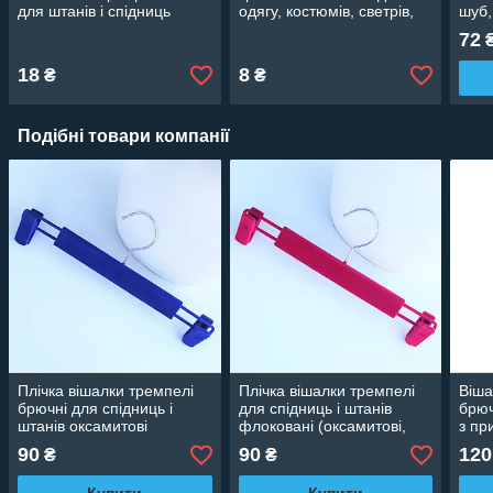
для штанів і спідниць
одягу, костюмів, светрів,
шуб, 
(брючні). Тремпелі для
платтів, дому та магазину
трик
72
одягу.
18
8
₴
₴
Подібні товари компанії
Плічка вішалки тремпелі
Плічка вішалки тремпелі
Віша
брючні для спідниць і
для спідниць і штанів
брюч
штанів оксамитові
флоковані (оксамитові,
з пр
(флоковані) з прищіпками
велюрові) рожеві, 33 см
спід
90
90
120
₴
₴
сині, 33 см