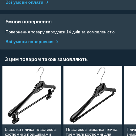
Всі умови оплати
Умови повернення
Повернення товару впродовж 14 днів за домовленістю
Всі умови повернення
З цим товаром також замовляють
Вішалки плічка пластикові
Пластикові вішалки плічка
Пліч
костюмні з прищіпками
тремпелі костюмні для
зимо