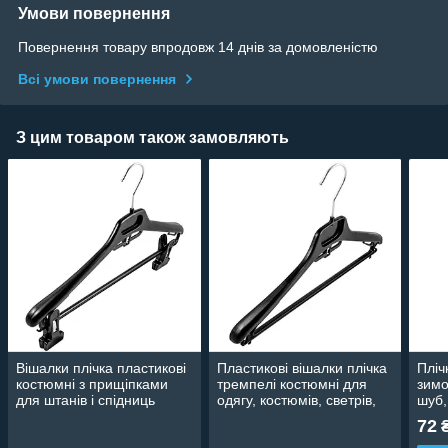
Умови повернення
Повернення товару впродовж 14 днів за домовленістю
Всі умови повернення
З цим товаром також замовляють
Вішалки плічка пластикові
Пластикові вішалки плічка
Пліч
костюмні з прищіпками
тремпелі костюмні для
зимо
для штанів і спідниць
одягу, костюмів, светрів,
шуб, 
(брючні). Тремпелі для
платтів, дому та магазину
трик
72
одягу.