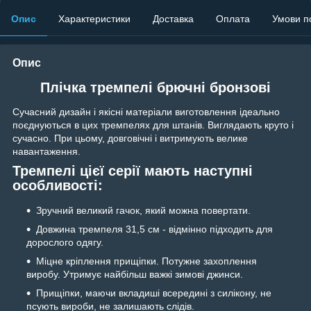
Опис
Характеристики
Доставка
Оплата
Умови п
Опис
Плічка тремпелі брючні бронзові
Сучасний дизайн і якісні матеріали виготовлення ідеально
поєднуються в цих тремпелях для штанів. Виглядають круто і
сучасно. При цьому, довговічні і витримують велике
навантаження.
Тремпелі цієї серії мають наступні
особливості:
Зручний великий гачок, який можна повертати.
Довжина тремпеля 31,5 см - відмінно підходить для
дорослого одягу.
Міцне кріплення прищіпки. Потужне захоплення
виробу. Утримує найбільш важкі зимові джинси.
Прищіпки, маючи вкладиші всередині з силікону, не
псують вироби, не залишають слідів.