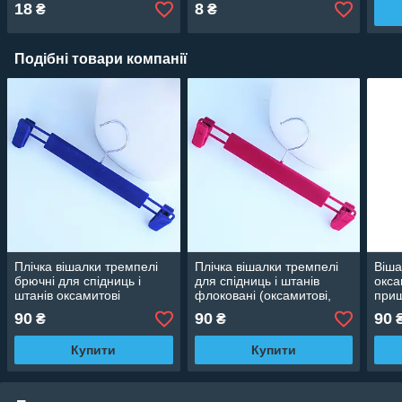
18
8
₴
₴
Подібні товари компанії
Плічка вішалки тремпелі
Плічка вішалки тремпелі
Віша
брючні для спідниць і
для спідниць і штанів
окса
штанів оксамитові
флоковані (оксамитові,
прищ
(флоковані) з прищіпками
велюрові) рожеві, 33 см
90
90
90
₴
₴
сині, 33 см
Купити
Купити