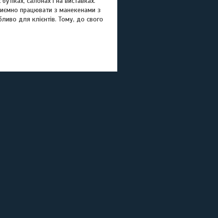
бутіках, салонах і на виставках.
приємно працювати з манекенами з
ливо для клієнтів. Тому, до свого