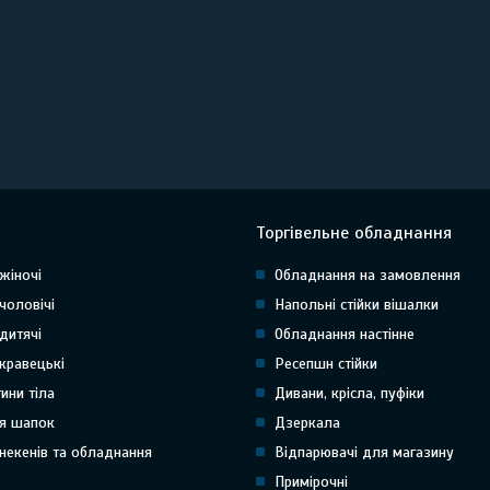
Торгівельне обладнання
жіночі
Обладнання на замовлення
чоловічі
Напольні стійки вішалки
дитячі
Обладнання настінне
кравецькі
Ресепшн стійки
тини тіла
Дивани, крісла, пуфіки
я шапок
Дзеркала
некенів та обладнання
Відпарювачі для магазину
Примірочні