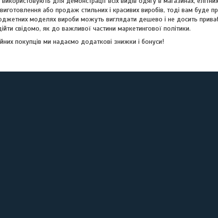
 використовують для демонстрації всіх видів одягу в магазинах, елітних 
 виготовлення або продаж стильних і красивих виробів, тоді вам буде 
бюджетних моделях вироби можуть виглядати дешево і не досить приваб
дійти свідомо, як до важливої частини маркетингової політики.
ійних покупців ми надаємо додаткові знижки і бонуси!