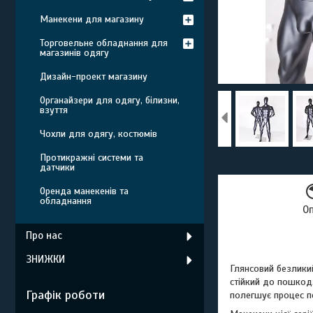
Манекени для магазину
Торговельне обладнання для
магазинів одягу
Дизайн-проект магазину
Органайзери для одягу, білизни,
взуття
Чохли для одягу, костюмів
Протикражні системи та
датчики
Оренда манекенів та
обладнання
О
Про нас
ЗНИЖКИ
Глянсовий безлики
стійкий до пошкодж
Графік роботи
полегшує процес пе