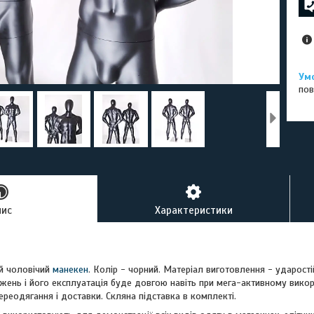
пов
пис
Характеристики
й чоловічий
манекен
. Колір - чорний. Матеріал виготовлення - ударост
ень і його експлуатація буде довгою навіть при мега-активному викори
реодягання і доставки. Скляна підставка в комплекті.