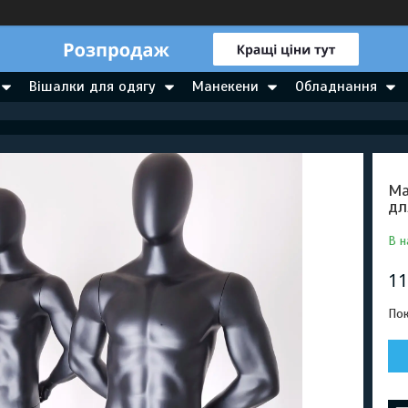
Вішалки для одягу
Манекени
Обладнання
Ма
дл
В н
11
Пок