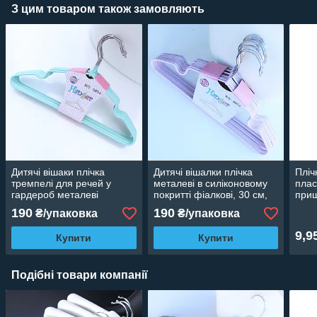
З цим товаром також замовляють
Дитячі вішаки плічка
Дитячі вішалки плічка
Пліч
тремпелі для речей у
металеві в силіконовому
плас
гардероб металеві
покритті фіалкові, 30 см,
прищ
силіконові м'ятні, 30 см,
10 шт
штан
190
190
₴/упаковка
₴/упаковка
10 шт.
9,9
Купити
Купити
Подібні товари компанії