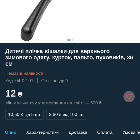
Дитячі плічка вішалки для верхнього
зимового одягу, курток, пальто, пуховиків, 36
см
Немає в наявності
Код: 04-02-01
Опт і роздріб
12
₴
Мінімальна сума замовлення на сайті — 500 ₴
10,50 ₴
від 5 шт.
9,80 ₴
від 100 шт.
Опис
Характеристики
Доставка
Оплата
Умови п