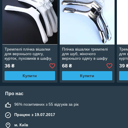
Тремпелі плічка вішалки
Плічка вішалки тремпелі
Трем
для верхнього одягу,
для шуб, жіночого
для 
курток, пуховиків в шафу,
верхнього одягу в шафу
курт
гардероб білі, 38 см
срібло, 40 см
плас
36
68
39
₴
₴
Купити
Купити
Про нас
96% позитивних з 55 відгуків за рік
Працює з 19.07.2017
м. Київ