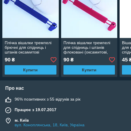
Плічка вішалки тремпелі
Плічка вішалки тремпелі
Віша
брючні для спідниць і
для спідниць і штанів
для 
штанів оксамитові
флоковані (оксамитові,
спід
(флоковані) з прищіпками
велюрові) рожеві, 33 см
см
90
90
45
₴
₴
сині, 33 см
Купити
Купити
Про нас
96% позитивних з 55 відгуків за рік
Працює з 19.07.2017
м. Київ
вул. Коноплянська, 18, Київ, Україна