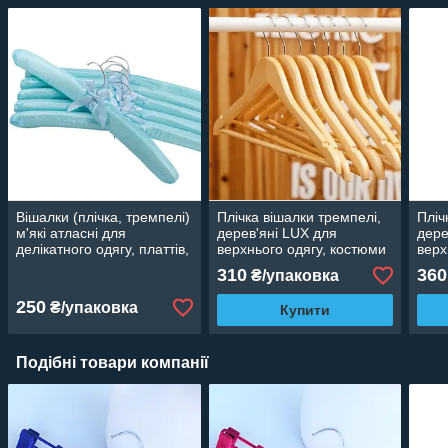
Вішалки (плічка, тремпелі)
Плічка вішалки тремпелі,
Пліч
м'які атласні для
дерев'яні LUX для
дере
делікатного одягу, платтів,
верхнього одягу, костюми
верх
блузок, халатів бірюзові, 6
лаковані 5 шт., 44 см
кост
310
360
₴/упаковка
шт.
44 с
250
₴/упаковка
Купити
Подібні товари компанії