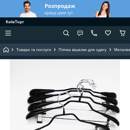
КиївТорг
Товари та послуги
Плічка вішалки для одягу
Металев