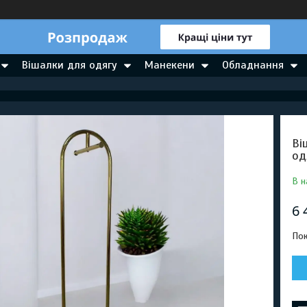
Вішалки для одягу
Манекени
Обладнання
Ві
од
В н
6 
Пок