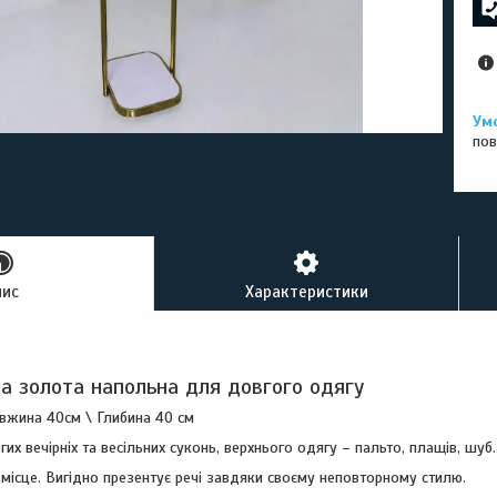
пов
пис
Характеристики
ка золота напольна для довгого одягу
овжина 40см \ Глибина 40 см
их вечірніх та весільних суконь, верхнього одягу – пальто, плащів, шуб.
місце. Вигідно презентує речі завдяки своєму неповторному стилю.