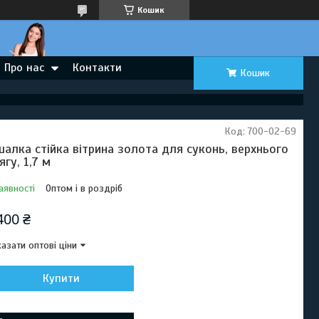
Кошик
Про нас
Контакти
Кошик
Код:
700-02-69
шалка стійка вітрина золота для суконь, верхнього
ягу, 1,7 м
аявності
Оптом і в роздріб
400 ₴
азати оптові ціни
Купити