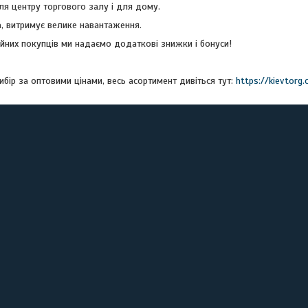
ля центру торгового залу і для дому.
а, витримує велике навантаження.
ійних покупців ми надаємо додаткові знижки і бонуси!
ибір за оптовими цінами, весь асортимент дивіться тут:
https://kievtorg.