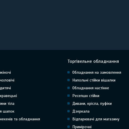
Торгівельне обладнання
жіночі
Обладнання на замовлення
чоловічі
Напольні стійки вішалки
дитячі
Обладнання настінне
кравецькі
Ресепшн стійки
тини тіла
Дивани, крісла, пуфіки
я шапок
Дзеркала
некенів та обладнання
Відпарювачі для магазину
Примірочні