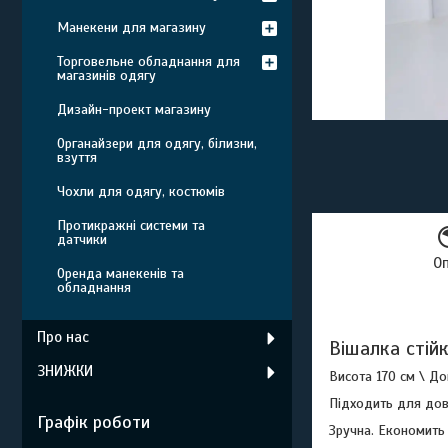
Манекени для магазину
Торговельне обладнання для
магазинів одягу
Дизайн-проект магазину
Органайзери для одягу, білизни,
взуття
Чохли для одягу, костюмів
Протикражні системи та
датчики
О
Оренда манекенів та
обладнання
Про нас
Вішалка стій
ЗНИЖКИ
Висота 170 см \ Д
Підходить для довг
Графік роботи
Зручна. Економить 