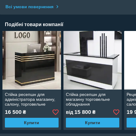
Всі умови повернення
Подібні товари компанії
Стійка ресепшн для
Стійка ресепшн для
Реце
адміністратора магазину,
магазину торговельне
адмі
салону, торговельне
обладнання
сало
обладнання
торг
16 500
15 800
19 
₴
від
₴
Купити
Купити