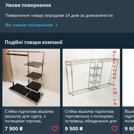
Умови повернення
Повернення товару впродовж 14 днів за домовленістю
Всі умови повернення
Подібні товари компанії
Стійка підлогова вішалка
Стійка вішалка підлогова
Віша
(вішала) для одягу, з
торговельна з полицями,
підл
полицями торгова,
острівець обладнання для
поли
обладнання для магазину
магазину одягу
обла
7 900
9 500
9 6
₴
₴
шоу