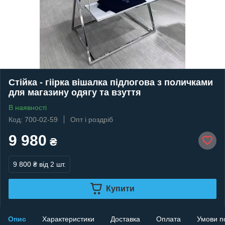
Стійка - гіірка вішалка підлогова з поличками
для магазину одягу та взуття
В наявності
Код: 700-02-59
Опт і роздріб
9 980
₴
9 800 ₴
від 2 шт.
Купити
Опис
Характеристики
Доставка
Оплата
Умови п