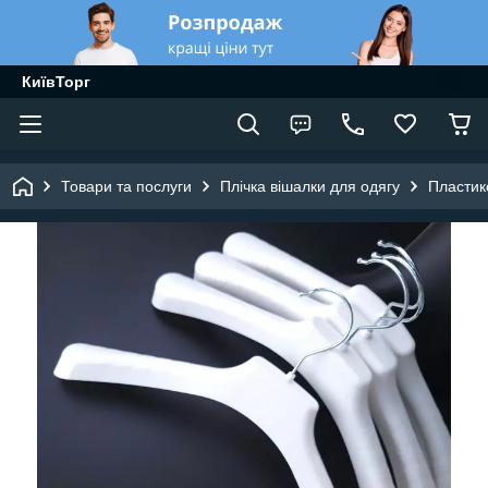
КиївТорг
Товари та послуги
Плічка вішалки для одягу
Пластик