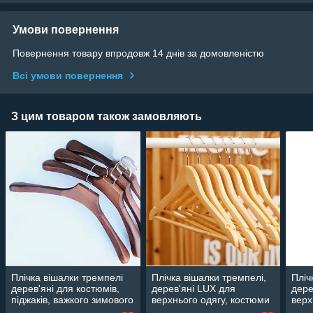
Умови повернення
Повернення товару впродовж 14 днів за домовленістю
Всі умови повернення
З цим товаром також замовляють
Плічка вішалки тремпелі
Плічка вішалки тремпелі,
Пліч
дерев'яні для костюмів,
дерев'яні LUX для
дере
піджаків, важкого зимового
верхнього одягу, костюми
верх
верхнього одягу, 45 см
лаковані 5 шт., 44 см
кост