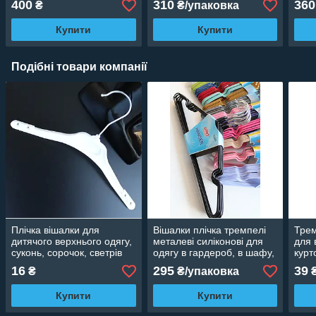
400
310
360
₴
₴/упаковка
44 с
Купити
Купити
Подібні товари компанії
Плічка вішалки для
Вішалки плічка тремпелі
Трем
дитячого верхнього одягу,
металеві силіконові для
для 
суконь, сорочок, светрів
одягу в гардероб, в шафу,
курт
білі. Тремпель в шафу,
40 см, 10 шт.
гард
16
295
39
₴
₴/упаковка
гардероб, 30 см
Купити
Купити