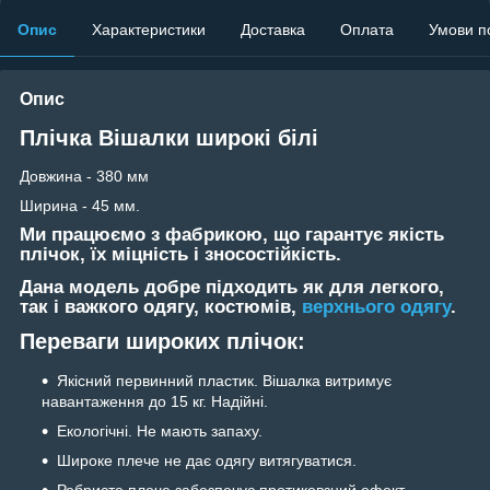
Опис
Характеристики
Доставка
Оплата
Умови п
Опис
Плічка Вішалки широкі білі
Довжина - 380 мм
Ширина - 45 мм.
Ми працюємо з фабрикою, що гарантує якість
плічок, їх міцність і зносостійкість.
Дана модель добре підходить як для легкого,
так і важкого одягу, костюмів,
верхнього одягу
.
Переваги широких плічок:
Якісний первинний пластик. Вішалка витримує
навантаження до 15 кг. Надійні.
Екологічні. Не мають запаху.
Широке плече не дає одягу витягуватися.
Ребристе плече забезпечує протиковзний ефект.