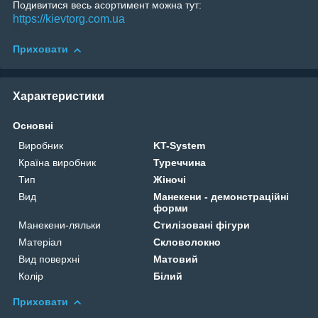
Подивитися весь асортимент можна тут:
https://kievtorg.com.ua
Приховати
Характеристики
Основні
Виробник
KT-System
Країна виробник
Туреччина
Тип
Жіночі
Вид
Манекени - демонстраційні
форми
Манекени-ляльки
Стилізовані фігури
Матеріал
Скловолокно
Вид поверхні
Матовий
Колір
Білий
Приховати