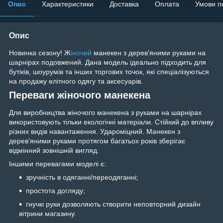
Опис
Характеристики
Доставка
Оплата
Умови п
Опис
Новинка сезону! Ж
іночий
манекен з дерев'яними руками на
шарнірах подовжений. Дана модель ідеально підходить для
бутіків, шоурумів та інших торгових точок, які спеціалізуються
на продажу елітного одягу та аксесуарів.
Переваги жіночого манекена
Для виробництва жіночого манекена з руками на шарнірах
використовують тільки екологічні матеріали. Стійкий до впливу
різних видів навантаження. Удароміцний. Манекен з
дерев'яними руками протягом багатьох років зберігає
відмінний зовнішній вигляд.
Іншими перевагами моделі є:
зручність в одяганні/переодяганні;
простота догляду;
гнучкі руки дозволяють створити неповторний дизайн
вітрини магазину.