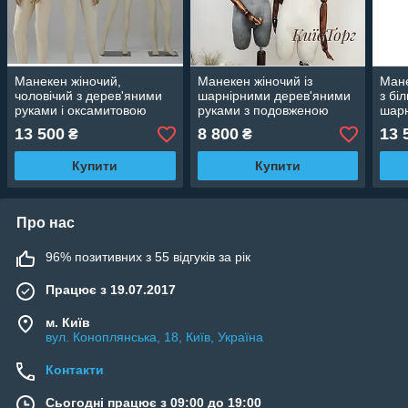
Манекен жіночий,
Манекен жіночий із
Мане
чоловічий з дерев'яними
шарнірними дерев'яними
з бі
руками і оксамитовою
руками з подовженою
шарн
обшивкою для магазину
шиєю для магазину одягу
мага
13 500
8 800
13 
₴
₴
одягу
Купити
Купити
Про нас
96% позитивних з 55 відгуків за рік
Працює з 19.07.2017
м. Київ
вул. Коноплянська, 18, Київ, Україна
Контакти
Сьогодні працює з 09:00 до 19:00