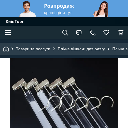
КиївТорг
Товари та послуги
Плічка вішалки для одягу
Плічка в