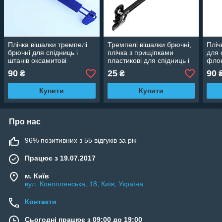
Плічка вішалки тремпелі
Тремпелі вішалки брючні,
Пліч
брючні для спідниць і
плічка з прищіпками
для 
штанів оксамитові
пластикові для спідниць і
флок
(флоковані) з прищіпками
штанів, 30 см
велю
90
25
90
₴
₴
сині, 33 см
Купити
Купити
Про нас
96% позитивних з 55 відгуків за рік
Працює з 19.07.2017
м. Київ
вул. Коноплянська, 18, Київ, Україна
Контакти
Сьогодні працює з 09:00 до 19:00