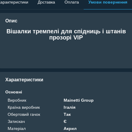
арактеристики
Доставка
Оплата
Умови повернення
Опис
Вішалки тремпелі для спідниць і штанів
прозорі VIP
Характеристики
Основні
Виробник
Mainetti Group
Країна виробник
Італія
Обертовий гачок
Так
Затискач
Є
Матеріал
Акрил