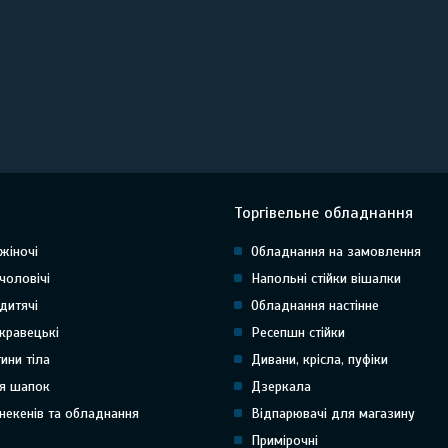
Торгівельне обладнання
жіночі
Обладнання на замовлення
чоловічі
Напольні стійки вішалки
дитячі
Обладнання настінне
кравецькі
Ресепшн стійки
тини тіла
Дивани, крісла, пуфіки
я шапок
Дзеркала
некенів та обладнання
Відпарювачі для магазину
Примірочні