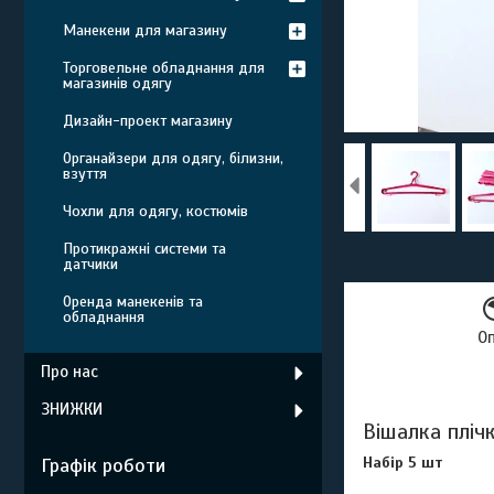
Манекени для магазину
Торговельне обладнання для
магазинів одягу
Дизайн-проект магазину
Органайзери для одягу, білизни,
взуття
Чохли для одягу, костюмів
Протикражні системи та
датчики
Оренда манекенів та
обладнання
О
Про нас
ЗНИЖКИ
Вішалка пліч
Набір 5 шт
Графік роботи