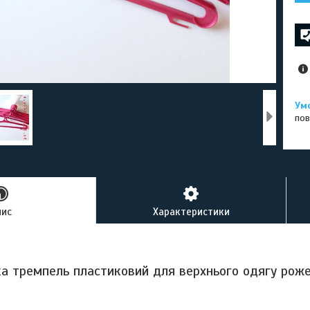
пов
пис
Характеристики
ка тремпель пластиковий для верхнього одягу рожев