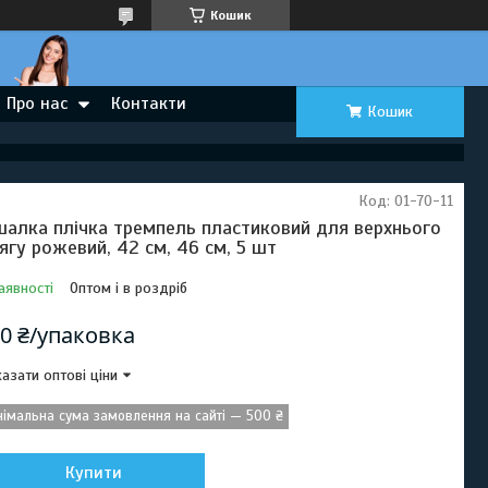
Кошик
Про нас
Контакти
Кошик
Код:
01-70-11
шалка плічка тремпель пластиковий для верхнього
ягу рожевий, 42 см, 46 см, 5 шт
аявності
Оптом і в роздріб
0 ₴/упаковка
азати оптові ціни
німальна сума замовлення на сайті — 500 ₴
Купити