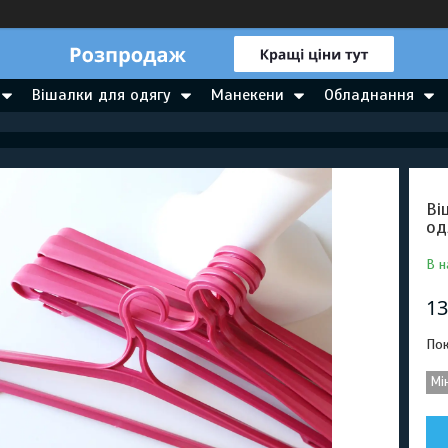
Вішалки для одягу
Манекени
Обладнання
Ві
од
В н
13
Пок
Мі