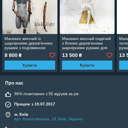
Манекен жіночий із
Манекен жіночий сидячий
Мане
шарнірними дерев'яними
з білими дерев'яними
чоло
руками з подовженою
шарнірними руками для
рука
шиєю для магазину одягу
магазину одягу
обши
8 800
13 500
13 
₴
₴
одяг
Купити
Купити
Про нас
96% позитивних з 55 відгуків за рік
Працює з 19.07.2017
м. Київ
вул. Коноплянська, 18, Київ, Україна