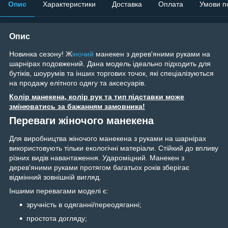
Опис
Характеристики
Доставка
Оплата
Умови п
Опис
Новинка сезону! Ж
іночий
манекен з дерев'яними руками на
шарнірах подовжений. Дана модель ідеально підходить для
бутіків, шоурумів та інших торгових точок, які спеціалізуються
на продажу елітного одягу та аксесуарів.
Колір манекена, колір рук та тип підставки може
змінюватись за бажанням замовника!
Переваги жіночого манекена
Для виробництва жіночого манекена з руками на шарнірах
використовують тільки екологічні матеріали. Стійкий до впливу
різних видів навантаження. Удароміцний. Манекен з
дерев'яними руками протягом багатьох років зберігає
відмінний зовнішній вигляд.
Іншими перевагами моделі є:
зручність в одяганні/переодяганні;
простота догляду;