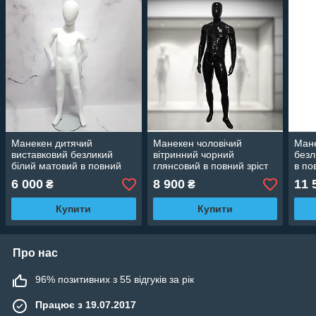
Манекен дитячий
Манекен чоловічий
Мане
виставковий безликий
вітринний чорний
безл
білий матовий в повний
глянсовий в повний зріст
в по
зріст, 120 см (+ Відео)
для магазину (+ Відео)
екск
6 000
8 900
11 
₴
₴
Купити
Купити
Про нас
96% позитивних з 55 відгуків за рік
Працює з 19.07.2017