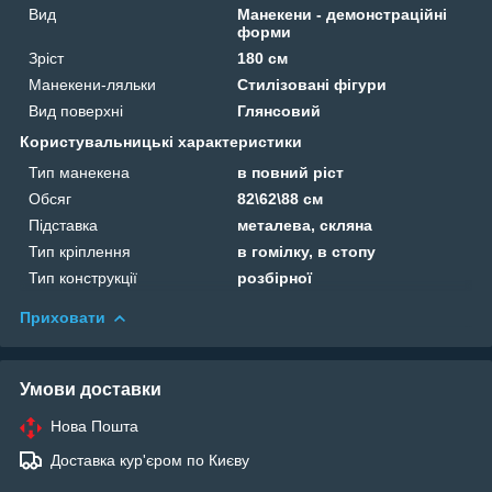
Вид
Манекени - демонстраційні
форми
Зріст
180 см
Манекени-ляльки
Стилізовані фігури
Вид поверхні
Глянсовий
Користувальницькі характеристики
Тип манекена
в повний ріст
Обсяг
82\62\88 см
Підставка
металева, скляна
Тип кріплення
в гомілку, в стопу
Тип конструкції
розбірної
Приховати
Умови доставки
Нова Пошта
Доставка кур'єром по Києву