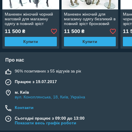
Манекен жіночий чорний
Манекен жіночий для
Мане
матовий для магазину
магазину одягу безликий в
чорн
одягу в повний зріст
повний зріст бронзовий
зріс
11 500
11 500
11 
₴
₴
Купити
Купити
Про нас
96% позитивних з 55 відгуків за рік
Працює з 19.07.2017
м. Київ
вул. Коноплянська, 18, Київ, Україна
Контакти
Сьогодні працює з 09:00 до 13:00
Показати весь графік роботи