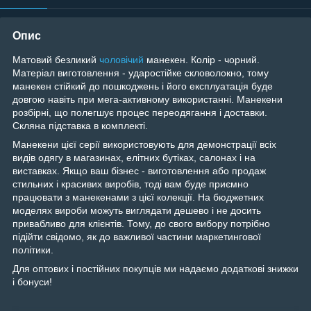
Опис
Матовий безликий
чоловічий
манекен. Колір - чорний.
Матеріал виготовлення - ударостійке скловолокно, тому
манекен стійкий до пошкоджень і його експлуатація буде
довгою навіть при мега-активному використанні. Манекени
розбірні, що полегшує процес переодягання і доставки.
Скляна підставка в комплекті.
Манекени цієї серії використовують для демонстрації всіх
видів одягу в магазинах, елітних бутіках, салонах і на
виставках. Якщо ваш бізнес - виготовлення або продаж
стильних і красивих виробів, тоді вам буде приємно
працювати з манекенами з цієї колекції. На бюджетних
моделях вироби можуть виглядати дешево і не досить
привабливо для клієнтів. Тому, до свого вибору потрібно
підійти свідомо, як до важливої частини маркетингової
політики.
Для оптових і постійних покупців ми надаємо додаткові знижки
і бонуси!