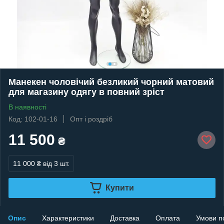
Манекен чоловічий безликий чорний матовий
для магазину одягу в повний зріст
В наявності
Код: 102-01-16
Опт і роздріб
11 500
₴
11 000 ₴
від 3 шт.
Купити
Опис
Характеристики
Доставка
Оплата
Умови п