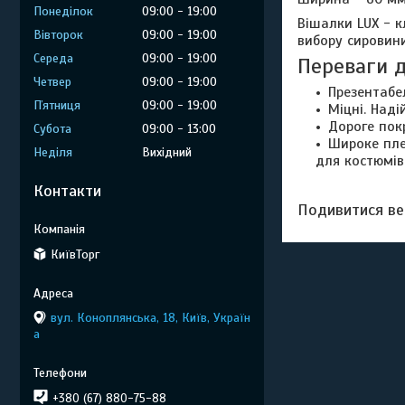
Понеділок
09:00
19:00
Вішалки LUX - к
Вівторок
09:00
19:00
вибору сировин
Середа
09:00
19:00
Переваги 
Четвер
09:00
19:00
Презентабел
Пʼятниця
09:00
19:00
Міцні. Наді
Дороге покр
Субота
09:00
13:00
Широке пле
Неділя
Вихідний
для костюмів 
Контакти
Подивитися ве
КиївТорг
вул. Коноплянська, 18, Київ, Україн
а
+380 (67) 880-75-88