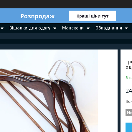
Вішалки для одягу
Манекени
Обладнання
Тр
од
В н
24
Пок
Мі