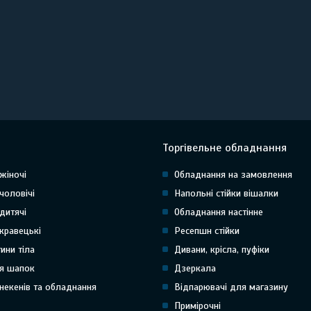
Торгівельне обладнання
жіночі
Обладнання на замовлення
чоловічі
Напольні стійки вішалки
дитячі
Обладнання настінне
кравецькі
Ресепшн стійки
тини тіла
Дивани, крісла, пуфіки
я шапок
Дзеркала
некенів та обладнання
Відпарювачі для магазину
Примірочні