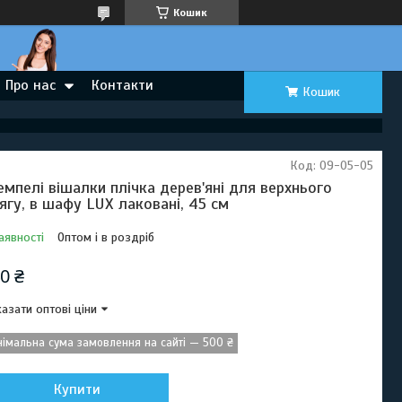
Кошик
Про нас
Контакти
Кошик
Код:
09-05-05
емпелі вішалки плічка дерев'яні для верхнього
ягу, в шафу LUX лаковані, 45 см
аявності
Оптом і в роздріб
0 ₴
азати оптові ціни
німальна сума замовлення на сайті — 500 ₴
Купити