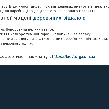
ласу. Відмінності цих плічок від дешевих аналогів в ідеаль
и для виробництва до дорогого лакованого покриття.
даної моделі
дерев'яних вішалок
:
ьні.
йні. Поворотний великий гачок.
иття кольору темний горіх. Екологічне. Без запаху.
че не дає одягу витягатися на цих дерев'яних плічках. Віш
і верхнього одягу.
сь асортимент можна тут:
https://kievtorg.com.ua