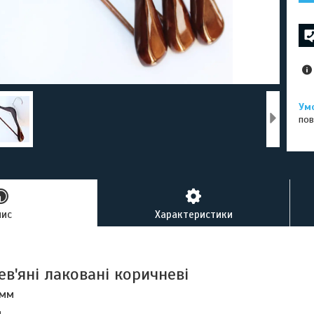
пов
пис
Характеристики
ев'яні лаковані коричневі
 мм
м