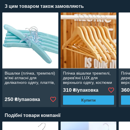
З цим товаром також замовляють
Вішалки (плічка, тремпелі)
Плічка вішалки тремпелі,
Пліч
м'які атласні для
дерев'яні LUX для
дере
делікатного одягу, платтів,
верхнього одягу, костюми
верх
блузок, халатів бірюзові, 6
лаковані 5 шт., 44 см
кост
310
360
₴/упаковка
шт.
44 с
250
₴/упаковка
Купити
Подібні товари компанії