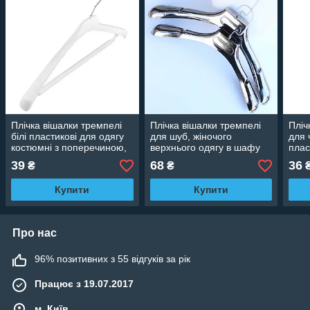
Плічка вішалки тремпелі
Плічка вішалки тремпелі
Пліч
білі пластикові для одягу
для шуб, жіночого
для 
костюмні з поперечиною,
верхнього одягу в шафу
плас
38 см
срібло, 40 см
попе
39
68
36
₴
₴
Купити
Купити
Про нас
96% позитивних з 55 відгуків за рік
Працює з 19.07.2017
м. Київ