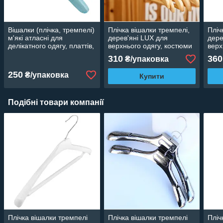
Вішалки (плічка, тремпелі)
Плічка вішалки тремпелі,
Пліч
м'які атласні для
дерев'яні LUX для
дере
делікатного одягу, платтів,
верхнього одягу, костюми
верх
блузок, халатів бірюзові, 6
лаковані 5 шт., 44 см
кост
310
360
₴/упаковка
шт.
44 с
250
₴/упаковка
Купити
Подібні товари компанії
Плічка вішалки тремпелі
Плічка вішалки тремпелі
Пліч