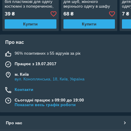
білі пластикові для одягу
для шуб, жіночого
дитя
костюмні з поперечиною,
верхнього одягу в шафу
одяг
38 см
срібло, 40 см
ново
39
68
7
₴
₴
₴
Купити
Купити
Про нас
96% позитивних з 55 відгуків за рік
Працює з 19.07.2017
м. Київ
вул. Коноплянська, 18, Київ, Україна
Контакти
Сьогодні працює з 09:00 до 19:00
Показати весь графік роботи
Про нас