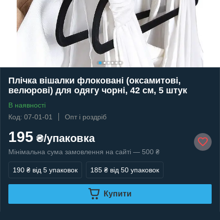
Плічка вішалки флоковані (оксамитові,
велюрові) для одягу чорні, 42 см, 5 штук
В наявності
Код: 07-01-01
Опт і роздріб
195
₴/упаковка
Мінімальна сума замовлення на сайті — 500 ₴
190 ₴
від 5 упаковок
185 ₴
від 50 упаковок
Купити