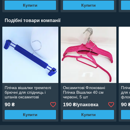
Купити
Купити
Подібні товари компанії
Плічка вішалки тремпелі
Оксамитові Флоковані
Пліч
брючні для спідниць і
Плічка Вішалки 40 см
для 
штанів оксамитові
червоні, 5 шт
флок
(флоковані) з прищіпками
велю
90
190
90
₴
₴/упаковка
сині, 33 см
Купити
Купити