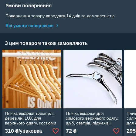
Умови повернення
Повернення товару впродовж 14 днів за домовленістю
Всі умови повернення
З цим товаром також замовляють
Плічка вішалки тремпелі,
Плічка вішалки для
Пліч
дерев'яні LUX для
зимового верхнього одягу,
силі
верхнього одягу, костюми
шуб, светрів, піджаків і
для 
лаковані 5 шт., 44 см
трикотажу
чорн
310
72
295
₴/упаковка
₴