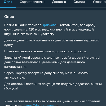
Опис
Характеристики
Доставка
Оплата
Умови п
Опис
Плічка вішалки тремпелі
флоковані
(оксамитові, велюрові)
чорні, довжина 420 мм, товщина плеча 5 мм, в упаковці 5
штук, ціна вказана за 1 упаковку.
Дана модель плічок призначена для розвішування верхнього
одягу.
Плічка виготовлені із пластмаси,що покрита флоком.
Завдяки м'якості ворсинок, але при тому їх шорсткій структурі
дані плічка вважаються ідеальними для делікатного
використання.
Через шорстку поверхню дану вішалку можна назвати
антиковзною.
Для оптових і постійних покупців ми надаємо додаткові знижки
і бонуси!
У нас величезний вибір за оптовими цінами, весь асортимент
дивіться тут:
https://kievtorg.com.ua