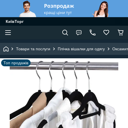
КиївТорг
Товари та послуги
Плічка вішалки для одягу
Оксамит
Топ продажів