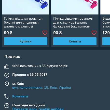
Плічка вішалки тремпелі
Плічка вішалки тремпелі
Віша
брючні для спідниць і
для спідниць і штанів
брюч
штанів оксамитові
флоковані (оксамитові,
з пр
(флоковані) з прищіпками
велюрові) рожеві, 33 см
спід
90
90
120
₴
₴
сині, 33 см
Купити
Купити
Про нас
96% позитивних з 55 відгуків за рік
Працює з 19.07.2017
м. Київ
вул. Коноплянська, 18, Київ, Україна
Контакти
Сьогодні вихідний
Показати весь графік роботи