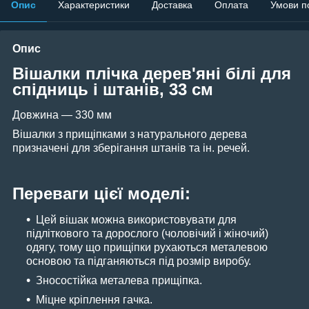
Опис
Характеристики
Доставка
Оплата
Умови п
Опис
Вішалки плічка дерев'яні білі для
спідниць і штанів, 33 см
Довжина — 330 мм
Вішалки з прищіпками з натурального дерева
призначені для зберігання штанів та ін. речей.
Переваги цієї моделі:
Цей вішак можна використовувати для
підліткового та дорослого (чоловічий і жіночий)
одягу, тому що прищіпки рухаються металевою
основою та підганяються під розмір виробу.
Зносостійка металева прищіпка.
Міцне кріплення гачка.