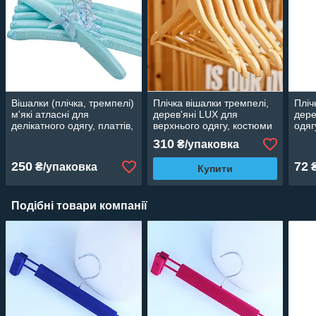
Вішалки (плічка, тремпелі)
Плічка вішалки тремпелі,
Пліч
м'які атласні для
дерев'яні LUX для
дере
делікатного одягу, платтів,
верхнього одягу, костюми
одяг
блузок, халатів бірюзові, 6
лаковані 5 шт., 44 см
про
310
₴/упаковка
шт.
(колі
250
72
₴/упаковка
Купити
Подібні товари компанії