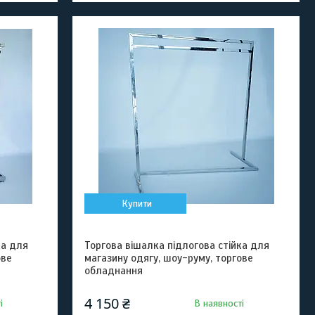
Купити
ка для
Торгова вішалка підлогова стійка для
ове
магазину одягу, шоу-руму, торгове
обладнання
4 150 ₴
і
В наявності