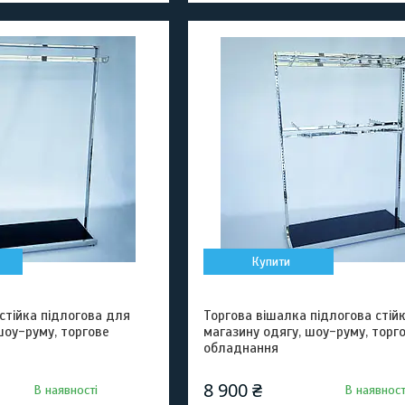
Купити
стійка підлогова для
Торгова вішалка підлогова стій
шоу-руму, торгове
магазину одягу, шоу-руму, торг
обладнання
8 900 ₴
В наявності
В наявност