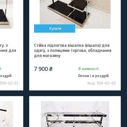
Купити
у, з
Стійка підлогова вішалка (вішала) для
ання для
одягу, з полицями торгова, обладнання
для магазину
7 900 ₴
і
В наявності
роздріб
Оптом і в роздріб
700-02-01
700-02-02