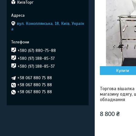
КиївТорг
вул. Коноплянська, 18, Київ, Україн
а
+380 (67) 880-75-88
+380 (97) 188-85-37
+380 (97) 188-85-37
Купити
+38 067 880 75 88
+38 067 880 75 88
Торгова вішалка 
+38 067 880 75 88
магазину одягу, 
обладнання
8 800 ₴