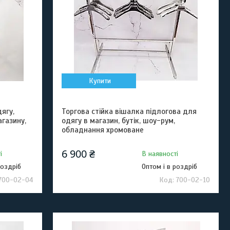
Купити
ягу,
Торгова стійка вішалка підлогова для
газину,
одягу в магазин, бутік, шоу-рум,
обладнання хромоване
6 900 ₴
і
В наявності
роздріб
Оптом і в роздріб
700-02-04
700-02-10