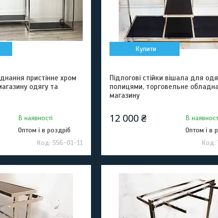
Купити
аднання пристінне хром
Підлогові стійки вішала для одяг
магазину одягу та
полицями, торговельне обладн
магазину
12 000 ₴
В наявності
В наявност
Оптом і в роздріб
Оптом і в 
556-01-11