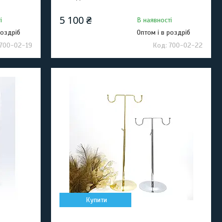
5 100 ₴
і
В наявності
роздріб
Оптом і в роздріб
700-02-19
700-02-22
Купити