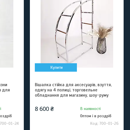
Купити
изни
Вішалка стійка для аксесуарів, взуття,
я для
одягу на 4 полиці, торговельне
обладнання для магазину, шоу-руму
8 600 ₴
і
В наявності
роздріб
Оптом і в роздріб
700-01-24
700-01-26