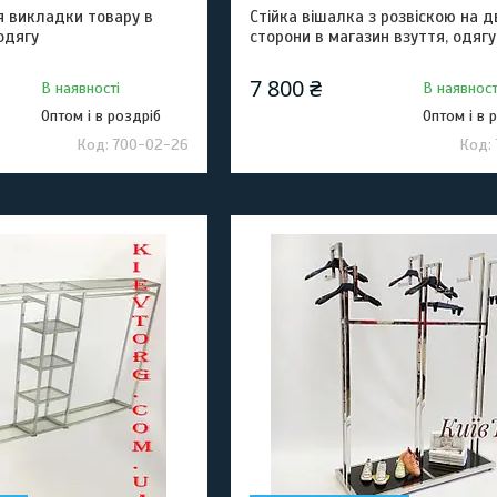
ля викладки товару в
Стійка вішалка з розвіскою на д
 одягу
сторони в магазин взуття, одягу
7 800 ₴
В наявності
В наявност
Оптом і в роздріб
Оптом і в 
700-02-26