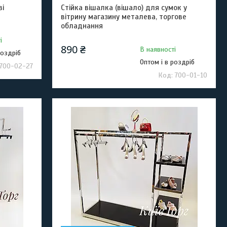
ві
Стійка вішалка (вішало) для сумок у
вітрину магазину металева, торгове
обладнання
і
890 ₴
В наявності
роздріб
Оптом і в роздріб
700-02-27
700-01-10