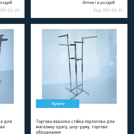
роздріб
Оптом і в роздріб
700-02-20
700-02-15
Купити
ка для
Торгова вішалка стійка підлогова для
ове
магазину одягу, шоу-руму, торгове
обладнання