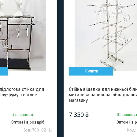
Купити
підлогова стійка для
Стійка вішалка для нижньої біл
шоу-руму, торгове
металева напольна, обладнанн
магазину
7 350 ₴
В наявності
В наявност
Оптом і в роздріб
Оптом і в 
700-02-11