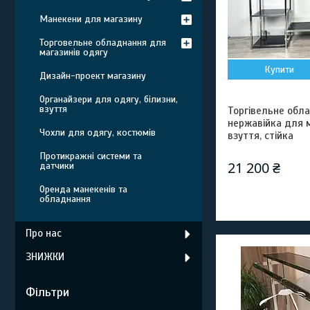
Манекени для магазину
Торговельне обладнання для
магазинів одягу
Купити
Дизайн-проект магазину
Органайзери для одягу, білизни,
взуття
Торгівельне обл
нержавійка для 
Чохли для одягу, костюмів
взуття, стійка
Протикражні системи та
21 200 ₴
датчики
Оренда манекенів та
обладнання
Про нас
ЗНИЖКИ
Фільтри