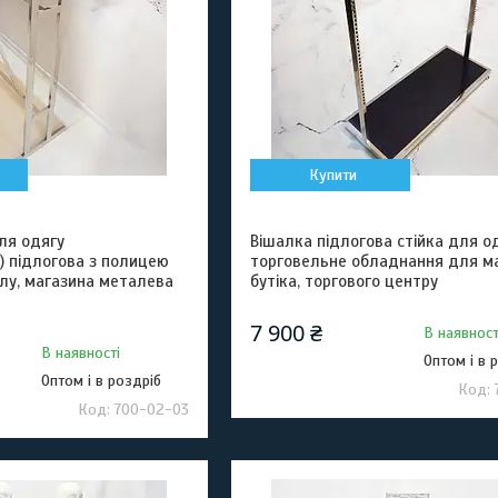
Купити
ля одягу
Вішалка підлогова стійка для од
) підлогова з полицею
торговельне обладнання для ма
алу, магазина металева
бутіка, торгового центру
7 900 ₴
В наявност
В наявності
Оптом і в 
Оптом і в роздріб
700-02-03