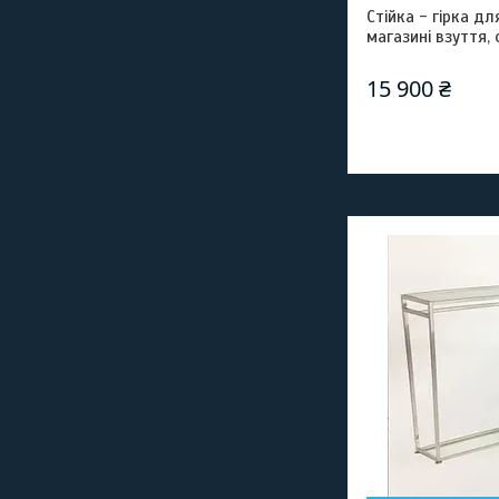
Стійка - гірка д
магазині взуття,
15 900 ₴