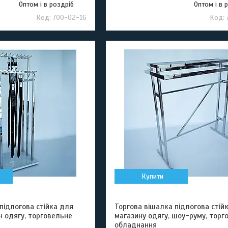
Оптом і в роздріб
Оптом і в 
700-02-16
Купити
підлогова стійка для
Торгова вішалка підлогова стій
н одягу, торговельне
магазину одягу, шоу-руму, торг
обладнання