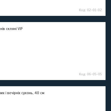
02-01-02
ів скляні VIP
06-05-05
х і вечірніх суконь, 40 см