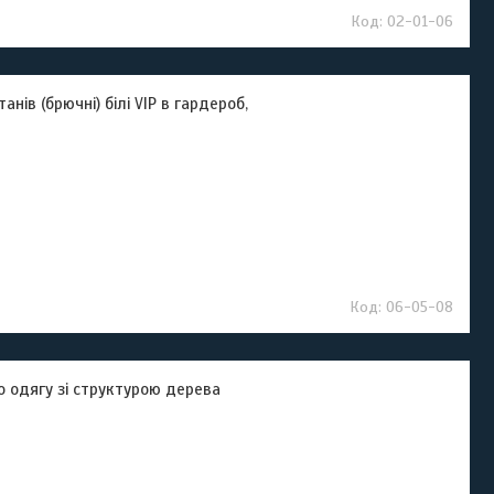
02-01-06
ів (брючні) білі VIP в гардероб,
06-05-08
о одягу зі структурою дерева