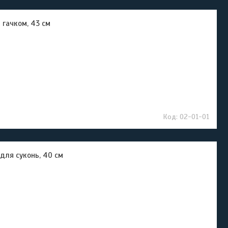
м гачком, 43 см
02-01-01
 для суконь, 40 см