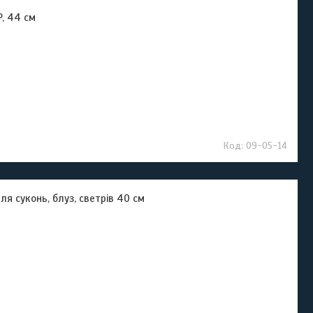
P, 44 см
09-05-14
ля суконь, блуз, светрів 40 см