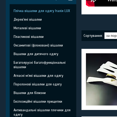
Плічка вішалки для одягу Італія LUX
Дерев'яні вішалки
Металеві вішалки
Пластикові вішалки
Оксамитові (флоковані) вішалки
Вішалки для дитячого одягу
Багатоярусні багатофункціональні
вішалки
Атласні м'які вішалки для одягу
Поролонові вішалки для одягу
Вішалки для білизни
Експозиційні вішалки прищепки
Антивандальні вішалки плечики для
одягу